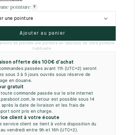
5
 une pointure
?
er une pointure
Ajouter au panier
illons de prendre une pointure en-dessous de votre pointure
habituelle.
aison offerte dès 100€ d’achat
commandes passées avant 11h (UTC+2) seront
ées sous 3 à 5 jours ouvrés sous réserve de
age en douane.
ur gratuit
 toute commande passée sur le site internet
paraboot.com, le retour est possible sous 14
 après la date de livraison et les frais de
sport sont pris en charge.
ice client à votre écoute
e service client se tient à votre disposition du
i au vendredi entre 9h et 16h (UTC+2).