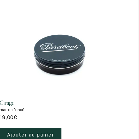
Cirage
Gant
marron foncé
beig
19,00
€
39,
Ajouter au panier
A