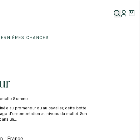
5
DERNIÈRES CHANCES
5
5
ur
 Semelle Gomme
tinée au promeneur ou au cavalier, cette botte
age d’ornementation au niveau du mollet. Son
 dans un...
5
n : France