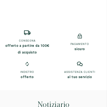
Cambia paese
Materie prime
La creazione
Cucito a mano
Consigli e cura
Glossario
La nostra storia
I nostri laboratori
CONSEGNA
Artigianato
PAGAMENTO
offerto a partire da 100€
Rivista
sicuro
di acquisto
Lookbooks
INDIETRO
ASSISTENZA CLIENTI
offerto
al tuo servizio
Notiziario