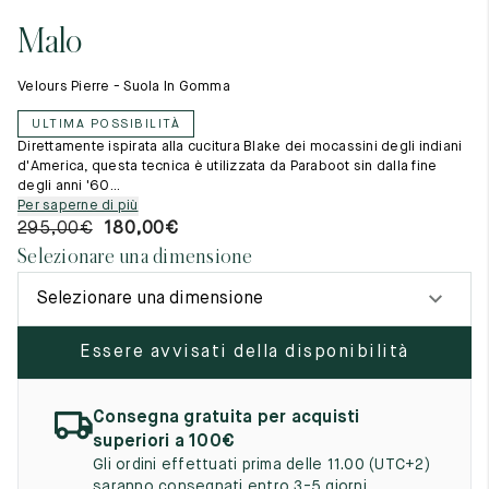
Cambia paese
11.5
45.5
12.5
Malo
Materie prime
12
46
13
La creazione
Velours Pierre - Suola In Gomma
Cucito a mano
12.5
46.5
13.5
Consigli e cura
ULTIMA POSSIBILITÀ
Glossario
13
47
14
Direttamente ispirata alla cucitura Blake dei mocassini degli indiani
La nostra storia
d'America, questa tecnica è utilizzata da Paraboot sin dalla fine
I nostri laboratori
degli anni '60...
13.5
47.5
14.5
Artigianato
Per saperne di più
Rivista
295,00
€
180,00
€
14
48
15
Lookbooks
Selezionare una dimensione
14.5
48.5
15.5
Selezionare una dimensione
15
49
16
Essere avvisati della disponibilità
15.5
49.5
16.5
16
50
17
Consegna gratuita per acquisti
superiori a 100€
Donna
Gli ordini effettuati prima delle 11.00 (UTC+2)
saranno consegnati entro 3-5 giorni