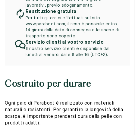
UK
EU
US
lavorativi, previo sdoganamento.
Restituzione gratuita
2
35
3
Per tutti gli ordini effettuati sul sito
www.paraboot.com, il reso è possibile entro
2.5
35.5
3.5
14 giorni dalla data di consegna e le spese di
trasporto sono coperte.
3
36
4
Servizio clienti al vostro servizio
Il nostro servizio clienti è disponibile dal
3.5
36.5
4.5
lunedì al venerdì dalle 9 alle 16 (UTC+2).
4
37
5
4.5
37.5
5.5
Costruito per durare
5
38
6
5.5
38.5
6.5
Ogni paio di Paraboot è realizzato con materiali
naturali e resistenti. Per garantire la longevità della
6
39
7
scarpa, è importante prendersi cura della pelle con
prodotti adatti.
6.5
39.5
7.5