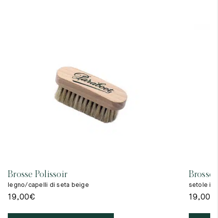
7
40
8
7.5
40.5
8.5
8
41
9
8.5
41.5
9.5
Brosse Polissoir
Brosse 
legno/capelli di seta beige
setole in
19,00
€
19,00
€