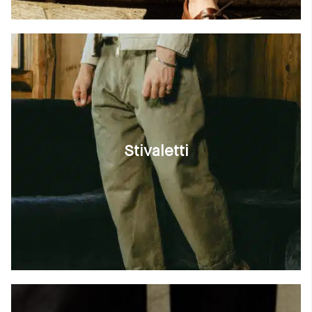
Cambia paese
Materie prime
La creazione
Cucito a mano
Consigli e cura
Glossario
La nostra storia
I nostri laboratori
Artigianato
Rivista
Stivaletti
Lookbooks