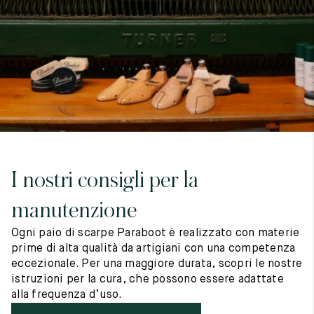
7
40
8
7.5
40.5
8.5
8
41
9
8.5
41.5
9.5
I nostri consigli per la
manutenzione
Ogni paio di scarpe Paraboot è realizzato con materie
prime di alta qualità da artigiani con una competenza
eccezionale. Per una maggiore durata, scopri le nostre
istruzioni per la cura, che possono essere adattate
alla frequenza d’uso.