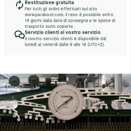
Restituzione gratuita
UK
EU
US
Per tutti gli ordini effettuati sul sito
www.paraboot.com, il reso è possibile entro
2
35
3
14 giorni dalla data di consegna e le spese di
trasporto sono coperte.
2.5
35.5
3.5
Servizio clienti al vostro servizio
Il nostro servizio clienti è disponibile dal
3
36
4
lunedì al venerdì dalle 9 alle 16 (UTC+2).
3.5
36.5
4.5
4
37
5
4.5
37.5
5.5
5
38
6
5.5
38.5
6.5
6
39
7
6.5
39.5
7.5