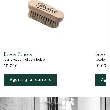
Brosse Polissoir
Brosse 
legno/capelli di seta beige
setole in
19,00
€
19,00
€
Aggiungi al carrello
Aggi