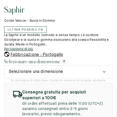
Cambia paese
11.5
45.5
12.5
Saphir
Materie prime
12
46
13
La creazione
Corde Veloce - Suola In Gomma
Cucito a mano
12.5
46.5
13.5
Consigli e cura
ULTIMA POSSIBILITÀ
Glossario
13
47
14
La Saphir è un modello comodo e senza tempo. Le cuciture
La nostra storia
Goodyear e la suola in gomma assicurano alla scarpa flessibilità e
I nostri laboratori
durata. Made in Portogallo...
13.5
47.5
14.5
Artigianato
Per saperne di più
Rivista
Fabbricazione : Portogallo
14
48
15
Lookbooks
Selezionare una dimensione
?
14.5
48.5
15.5
Selezionare una dimensione
15
49
16
Si consiglia di utilizzare il proprio numero di scarpe abituale.
15.5
49.5
16.5
Consegna gratuita per acquisti
superiori a 100€
16
50
17
Gli ordini effettuati prima delle 11.00 (UTC+2)
saranno consegnati entro 3-5 giorni
Donna
lavorativi, previo sdoganamento.