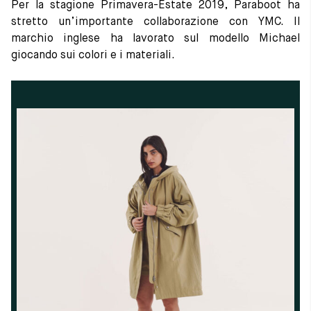
Cambia paese
Per la stagione Primavera-Estate 2019, Paraboot ha
stretto un’importante collaborazione con YMC. Il
Materie prime
marchio inglese ha lavorato sul modello Michael
La creazione
giocando sui colori e i materiali.
Cucito a mano
Consigli e cura
Glossario
La nostra storia
I nostri laboratori
Artigianato
Rivista
Lookbooks