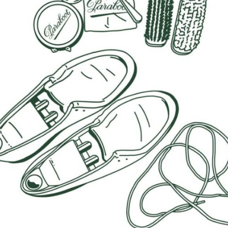
vità
tà