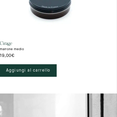
Cirage
Gant
marrone medio
beig
19,00
€
39,
Aggiungi al carrello
A