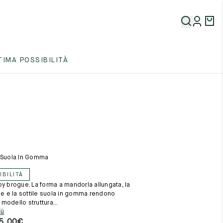
5
TIMA POSSIBILITÀ
5
5
- Suola In Gomma
IBILITÀ
by brogue. La forma a mandorla allungata, la
5
ale e la sottile suola in gomma rendono
modello struttura...
iù
5,00
€