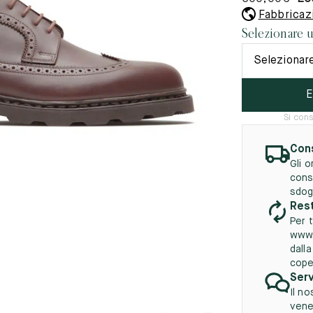
45.5
12.5
8.5
41.5
9.
Fabbricazi
vità
Selezionare 
tà
46
13
Selezionar
5
46.5
13.5
E
47
14
Si cons
5
47.5
14.5
Cons
48
15
Gli 
cons
5
48.5
15.5
sdog
Rest
49
16
Per t
www.
5
49.5
16.5
dall
cope
50
17
Serv
Il no
vener