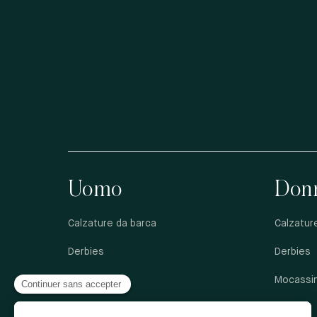
Uomo
Don
Calzature da barca
Calzatur
Derbies
Derbies
Francesine
Mocassin
Mocassini
Sandali