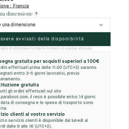
5
one : Francia
una dimensione
?
e una dimensione
ssere avvisati della disponibilità
iglia di utilizzare il proprio numero di scarpe abituale.
egna gratuita per acquisti superiori a 100€
ordini effettuati prima delle 11.00 (UTC+2) saranno
egnati entro 3-5 giorni lavorativi, previo
anamento.
ituzione gratuita
utti gli ordini effettuati sul sito
paraboot.com, il reso è possibile entro 14 giorni
a data di consegna e le spese di trasporto sono
rte.
izio clienti al vostro servizio
stro servizio clienti è disponibile dal lunedì al
dì dalle 9 alle 16 (UTC+2).