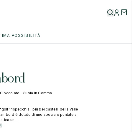
5
TIMA POSSIBILITÀ
5
5
bord
 Cioccolato - Suola In Gomma
olf" rispecchia i più bei castelli della Valle
5
Chambord è dotato di uno speciale puntale a
stica un...
iù