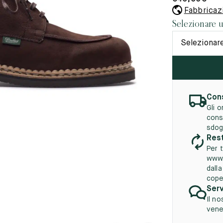
45.5
12.5
8.5
41.5
9.
Fabbricazi
vità
Selezionare 
tà
46
13
Selezionar
5
46.5
13.5
47
14
5
47.5
14.5
Cons
Gli 
48
15
cons
sdog
5
48.5
15.5
Rest
Per t
49
16
www.
dall
5
49.5
16.5
cope
Serv
50
17
Il no
vener