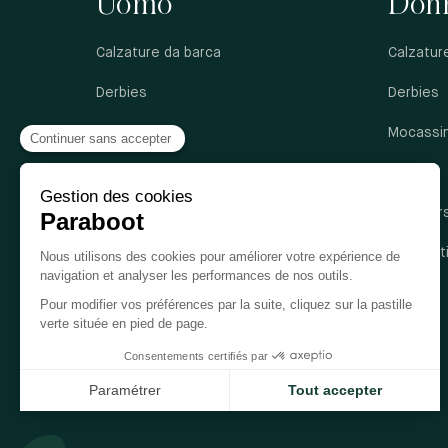
Uomo
Don
Calzature da barca
Calzatur
Derbies
Derbies
Francesine
Mocassin
Mocassini
Sandali
Sandali
Sneaker
Sneakers
Stivalett
Stivaletti