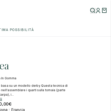
5
TIMA POSSIBILITÀ
5
5
ea
la In Gomma
 basa su un modello derby. Questa tecnica di
 nell'assemblare i quarti sulla tomaia (parte
arpa), i...
5
iù
0,00
€
one : Francia