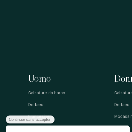
Uomo
Don
Calzature da barca
Calzatur
Derbies
Derbies
Francesine
Mocassin
Mocassini
Sandali