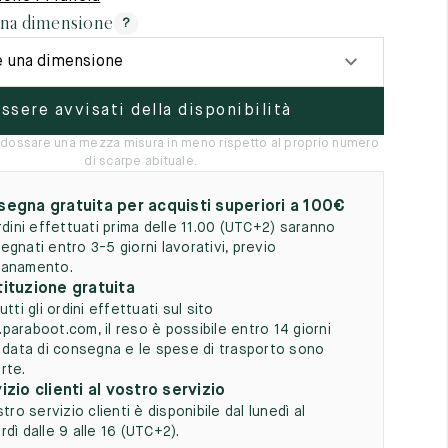
5
una dimensione
?
e una dimensione
ssere avvisati della disponibilità
 indossare una mezza misura in meno rispetto al proprio numero
di scarpe abituale.
egna gratuita per acquisti superiori a 100€
ordini effettuati prima delle 11.00 (UTC+2) saranno
egnati entro 3-5 giorni lavorativi, previo
anamento.
ituzione gratuita
utti gli ordini effettuati sul sito
paraboot.com, il reso è possibile entro 14 giorni
a data di consegna e le spese di trasporto sono
rte.
izio clienti al vostro servizio
stro servizio clienti è disponibile dal lunedì al
dì dalle 9 alle 16 (UTC+2).