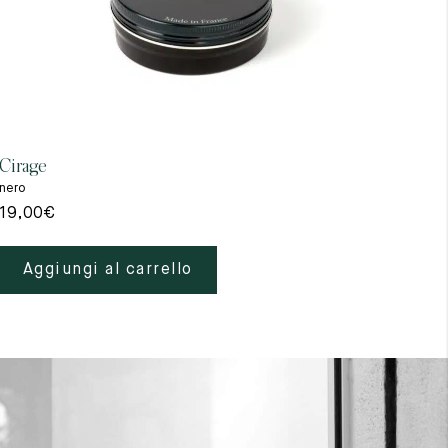
Cirage
Gant
nero
beig
19,00
€
39,
Aggiungi al carrello
A