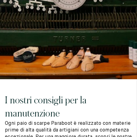
7
40
8
7.5
40.5
8.5
8
41
9
8.5
41.5
9.5
I nostri consigli per la
manutenzione
Ogni paio di scarpe Paraboot è realizzato con materie
prime di alta qualità da artigiani con una competenza