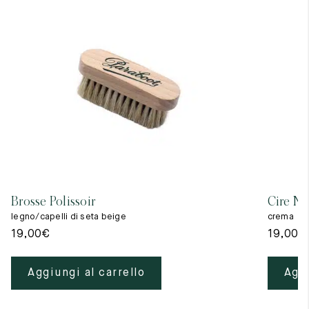
Brosse Polissoir
Cire Ne
legno/capelli di seta beige
crema
19,00
€
19,00
€
Aggiungi al carrello
Aggi