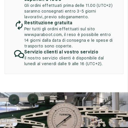
UK
EU
US
Gli ordini effettuati prima delle 11.00 (UTC+2)
saranno consegnati entro 3-5 giorni
2
35
3
lavorativi, previo sdoganamento.
Restituzione gratuita
2.5
35.5
3.5
Per tutti gli ordini effettuati sul sito
www.paraboot.com, il reso è possibile entro
3
36
4
14 giorni dalla data di consegna e le spese di
trasporto sono coperte.
3.5
36.5
4.5
Servizio clienti al vostro servizio
Il nostro servizio clienti è disponibile dal
4
37
5
lunedì al venerdì dalle 9 alle 16 (UTC+2).
4.5
37.5
5.5
5
38
6
5.5
38.5
6.5
6
39
7
6.5
39.5
7.5