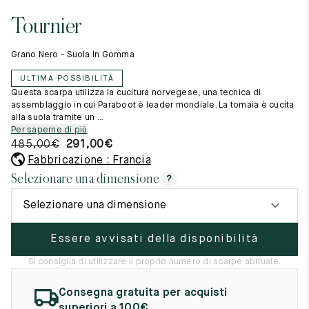
Cambia paese
11.5
45.5
12.5
Tournier
Materie prime
12
46
13
La creazione
Grano Nero - Suola In Gomma
Cucito a mano
12.5
46.5
13.5
Consigli e cura
ULTIMA POSSIBILITÀ
Glossario
13
47
14
Questa scarpa utilizza la cucitura norvegese, una tecnica di
La nostra storia
assemblaggio in cui Paraboot è leader mondiale. La tomaia è cucita
I nostri laboratori
alla suola tramite un ...
13.5
47.5
14.5
Artigianato
Per saperne di più
Rivista
485,00
€
291,00
€
14
48
15
Lookbooks
Fabbricazione : Francia
14.5
48.5
15.5
Selezionare una dimensione
?
15
49
16
Selezionare una dimensione
15.5
49.5
16.5
Essere avvisati della disponibilità
16
50
17
Si consiglia di utilizzare il proprio numero di scarpe abituale.
Donna
Consegna gratuita per acquisti
superiori a 100€