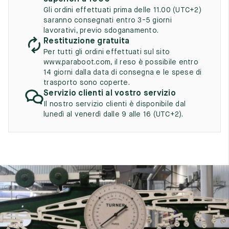
UK
EU
US
Gli ordini effettuati prima delle 11.00 (UTC+2)
saranno consegnati entro 3-5 giorni
2
35
3
lavorativi, previo sdoganamento.
Restituzione gratuita
2.5
35.5
3.5
Per tutti gli ordini effettuati sul sito
www.paraboot.com, il reso è possibile entro
3
36
4
14 giorni dalla data di consegna e le spese di
trasporto sono coperte.
3.5
36.5
4.5
Servizio clienti al vostro servizio
Il nostro servizio clienti è disponibile dal
4
37
5
lunedì al venerdì dalle 9 alle 16 (UTC+2).
4.5
37.5
5.5
5
38
6
5.5
38.5
6.5
6
39
7
6.5
39.5
7.5