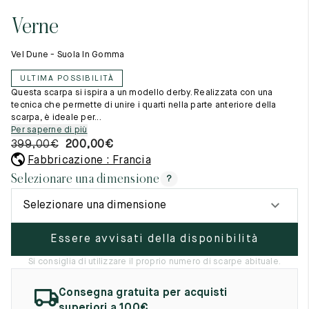
Cambia paese
11.5
45.5
12.5
Verne
Materie prime
12
46
13
La creazione
Vel Dune - Suola In Gomma
Cucito a mano
12.5
46.5
13.5
Consigli e cura
ULTIMA POSSIBILITÀ
Glossario
13
47
14
Questa scarpa si ispira a un modello derby. Realizzata con una
La nostra storia
tecnica che permette di unire i quarti nella parte anteriore della
I nostri laboratori
scarpa, è ideale per...
13.5
47.5
14.5
Artigianato
Per saperne di più
Rivista
399,00
€
200,00
€
14
48
15
Lookbooks
Fabbricazione : Francia
14.5
48.5
15.5
Selezionare una dimensione
?
15
49
16
Selezionare una dimensione
15.5
49.5
16.5
Essere avvisati della disponibilità
16
50
17
Si consiglia di utilizzare il proprio numero di scarpe abituale.
Donna
Consegna gratuita per acquisti
superiori a 100€