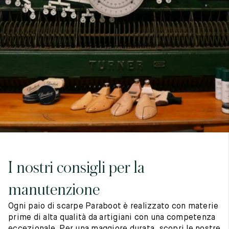
7
40
8
7.5
40.5
8.5
8
41
9
8.5
41.5
9.5
I nostri consigli per la
manutenzione
Ogni paio di scarpe Paraboot è realizzato con materie
prime di alta qualità da artigiani con una competenza