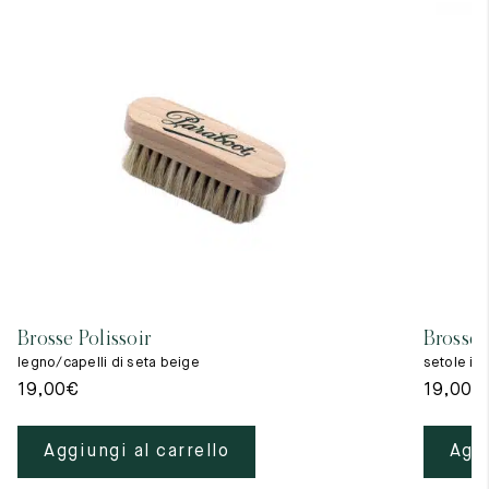
Brosse Polissoir
Brosse 
legno/capelli di seta beige
setole in
19,00
€
19,00
€
Aggiungi al carrello
Aggi