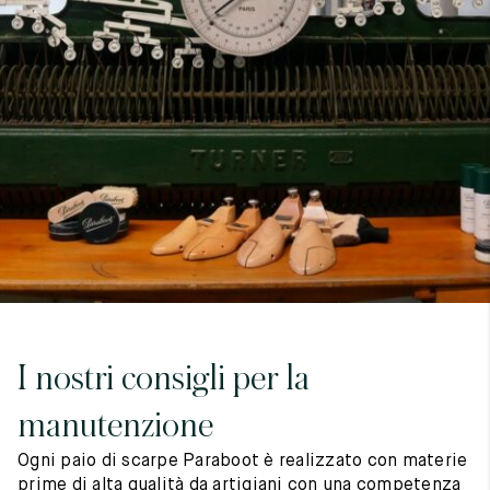
7
40
8
7.5
40.5
8.5
8
41
9
8.5
41.5
9.5
I nostri consigli per la
manutenzione
Ogni paio di scarpe Paraboot è realizzato con materie
prime di alta qualità da artigiani con una competenza