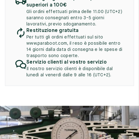
UK
EU
US
superiori a 100€
Gli ordini effettuati prima delle 11.00 (UTC+2)
2
35
3
saranno consegnati entro 3-5 giorni
lavorativi, previo sdoganamento.
2.5
35.5
3.5
Restituzione gratuita
Per tutti gli ordini effettuati sul sito
3
36
4
www.paraboot.com, il reso è possibile entro
14 giorni dalla data di consegna e le spese di
3.5
36.5
4.5
trasporto sono coperte.
Servizio clienti al vostro servizio
4
37
5
Il nostro servizio clienti è disponibile dal
lunedì al venerdì dalle 9 alle 16 (UTC+2).
4.5
37.5
5.5
5
38
6
5.5
38.5
6.5
6
39
7
6.5
39.5
7.5