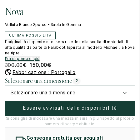
Cambia paese
11.5
45.5
12.5
Nova
Materie prime
12
46
13
La creazione
Velluto Bianco Sporco - Suola In Gomma
Cucito a mano
12.5
46.5
13.5
Consigli e cura
ULTIMA POSSIBILITÀ
Glossario
13
47
14
L'originalità di queste sneakers risiede nella scelta di materiali di
La nostra storia
alta qualità da parte di Paraboot. Ispirata al modello Michael, la Nova
I nostri laboratori
ne ripre...
13.5
47.5
14.5
Artigianato
Per saperne di più
Rivista
300,00
€
150,00
€
14
48
15
Lookbooks
Fabbricazione : Portogallo
14.5
48.5
15.5
Selezionare una dimensione
?
15
49
16
Selezionare una dimensione
15.5
49.5
16.5
Essere avvisati della disponibilità
16
50
17
Si consiglia di indossare una mezza misura in più rispetto al proprio
numero di scarpe abituale.
Donna
Consegna gratuita per acquisti