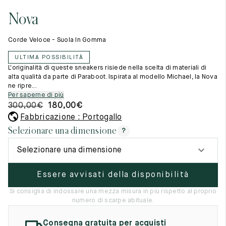
Cambia paese
11.5
45.5
12.5
Nova
Materie prime
12
46
13
La creazione
Corde Veloce - Suola In Gomma
Cucito a mano
12.5
46.5
13.5
Consigli e cura
ULTIMA POSSIBILITÀ
Glossario
13
47
14
L'originalità di queste sneakers risiede nella scelta di materiali di
La nostra storia
alta qualità da parte di Paraboot. Ispirata al modello Michael, la Nova
I nostri laboratori
ne ripre...
13.5
47.5
14.5
Artigianato
Per saperne di più
Rivista
300,00
€
180,00
€
14
48
15
Lookbooks
Fabbricazione : Portogallo
14.5
48.5
15.5
Selezionare una dimensione
?
15
49
16
Selezionare una dimensione
15.5
49.5
16.5
Essere avvisati della disponibilità
16
50
17
Si consiglia di indossare una mezza misura in più rispetto al proprio
numero di scarpe abituale.
Donna
Consegna gratuita per acquisti