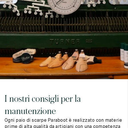
7
40
8
7.5
40.5
8.5
8
41
9
8.5
41.5
9.5
I nostri consigli per la
manutenzione
Ogni paio di scarpe Paraboot è realizzato con materie
prime di alta qualità da artigiani con una competenza