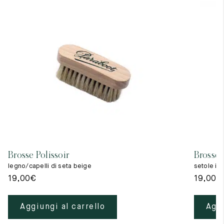
Brosse Polissoir
Brosse 
legno/capelli di seta beige
setole in
19,00
€
19,00
€
Aggiungi al carrello
Aggi