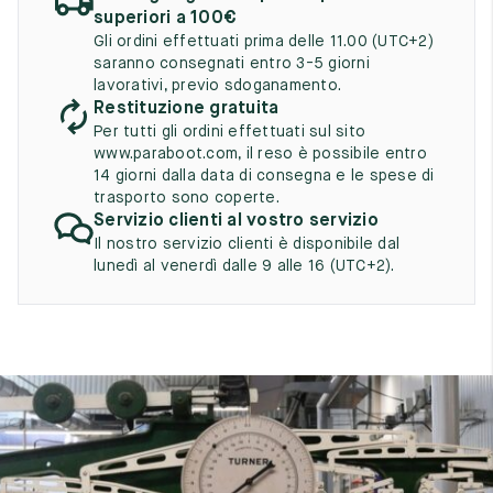
UK
EU
US
superiori a 100€
Gli ordini effettuati prima delle 11.00 (UTC+2)
2
35
3
saranno consegnati entro 3-5 giorni
lavorativi, previo sdoganamento.
2.5
35.5
3.5
Restituzione gratuita
Per tutti gli ordini effettuati sul sito
3
36
4
www.paraboot.com, il reso è possibile entro
14 giorni dalla data di consegna e le spese di
3.5
36.5
4.5
trasporto sono coperte.
Servizio clienti al vostro servizio
4
37
5
Il nostro servizio clienti è disponibile dal
lunedì al venerdì dalle 9 alle 16 (UTC+2).
4.5
37.5
5.5
5
38
6
5.5
38.5
6.5
6
39
7
6.5
39.5
7.5