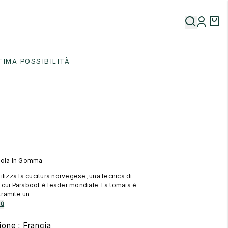
5
TIMA POSSIBILITÀ
5
5
uola In Gomma
ilizza la cucitura norvegese, una tecnica di
cui Paraboot è leader mondiale. La tomaia è
tramite un ...
5
iù
one : Francia