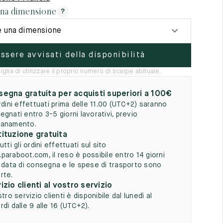
5
una dimensione
?
e una dimensione
ssere avvisati della disponibilità
iglia di utilizzare il proprio numero di scarpe abituale.
egna gratuita per acquisti superiori a 100€
ordini effettuati prima delle 11.00 (UTC+2) saranno
egnati entro 3-5 giorni lavorativi, previo
anamento.
ituzione gratuita
utti gli ordini effettuati sul sito
paraboot.com, il reso è possibile entro 14 giorni
a data di consegna e le spese di trasporto sono
rte.
izio clienti al vostro servizio
stro servizio clienti è disponibile dal lunedì al
dì dalle 9 alle 16 (UTC+2).