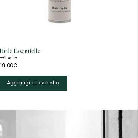
Huile Essentielle
Impe
colloquio
collo
19,00
€
19,
Aggiungi al carrello
A