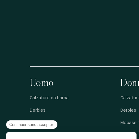
Uomo
Don
Calzature da barca
Calzatur
Derbies
Derbies
Francesine
Mocassin
Mocassini
Sandali