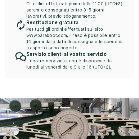
UK
EU
US
Gli ordini effettuati prima delle 11.00 (UTC+2)
saranno consegnati entro 3-5 giorni
2
35
3
lavorativi, previo sdoganamento.
Restituzione gratuita
2.5
35.5
3.5
Per tutti gli ordini effettuati sul sito
www.paraboot.com, il reso è possibile entro
3
36
4
14 giorni dalla data di consegna e le spese di
trasporto sono coperte.
3.5
Servizio clienti al vostro servizio
36.5
4.5
Il nostro servizio clienti è disponibile dal
4
37
5
lunedì al venerdì dalle 9 alle 16 (UTC+2).
4.5
37.5
5.5
5
38
6
5.5
38.5
6.5
6
39
7
6.5
39.5
7.5