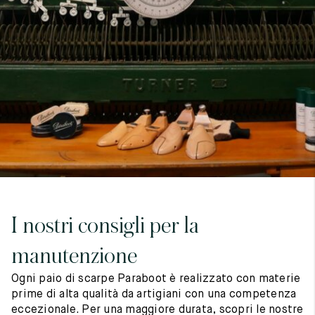
7
40
8
7.5
40.5
8.5
8
41
9
8.5
41.5
9.5
I nostri consigli per la
manutenzione
Ogni paio di scarpe Paraboot è realizzato con materie
prime di alta qualità da artigiani con una competenza
eccezionale. Per una maggiore durata, scopri le nostre