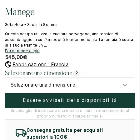
Cambia paese
11.5
45.5
12.5
Manege
Materie prime
12
46
13
La creazione
Seta Nera - Suola In Gomma
Cucito a mano
12.5
46.5
13.5
Consigli e cura
Questa scarpa utilizza la cucitura norvegese, una tecnica di
Glossario
assemblaggio in cui Paraboot è leader mondiale. La tomaia è cucita
13
47
14
alla suola tramite un ...
La nostra storia
Per saperne di più
I nostri laboratori
13.5
47.5
14.5
545,00
€
Artigianato
Rivista
Fabbricazione : Francia
14
48
15
Lookbooks
Selezionare una dimensione
?
14.5
48.5
15.5
Selezionare una dimensione
15
49
16
Essere avvisati della disponibilità
15.5
49.5
16.5
Si consiglia di indossare una mezza misura in meno rispetto al
proprio numero di scarpe abituale.
16
50
17
Consegna gratuita per acquisti
Donna
superiori a 100€