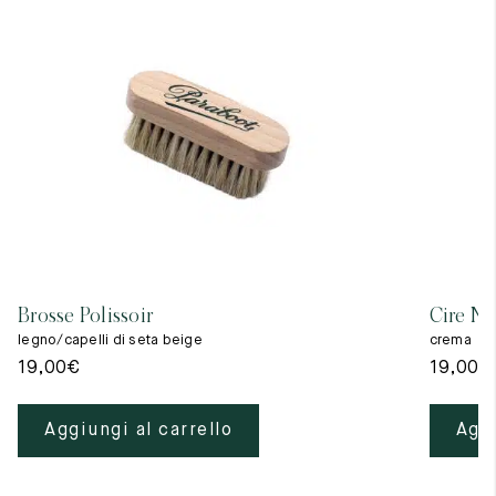
Brosse Polissoir
Cire Ne
legno/capelli di seta beige
crema
19,00
€
19,00
€
Aggiungi al carrello
Aggi