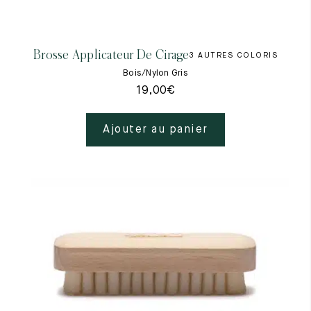
Tout voir
Les matières premières
La création de nos chaussures
Brosse Applicateur De Cirage
3 AUTRES COLORIS
Les cousus main
Nos conseils d’entretien
Bois/Nylon Gris
Le lexique
19,00
€
Notre histoire
Nos ateliers
Artisanat d’exception
Ajouter au panier
Journal
Lookbook