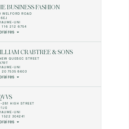
HE BUSINESS FASHION
0 WELFORD ROAD
26EJ
YAUME-UNI
 116 212 6754
oraires
ILLIAM CRABTREE & SONS
 NEW QUEBEC STREET
H7RT
YAUME-UNI
4 20 7535 8603
oraires
QVVS
0-281 HIGH STREET
21JG
YAUME-UNI
4 1522 304241
oraires
8