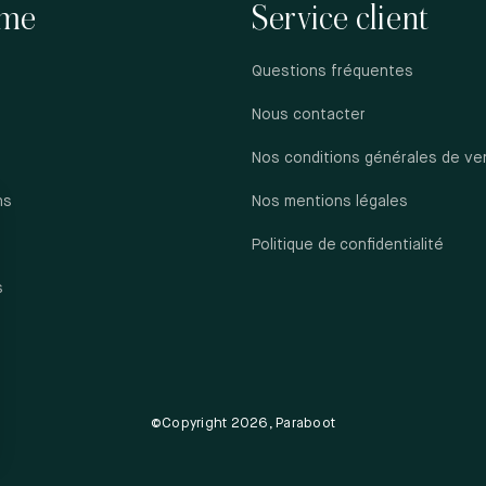
me
Service client
B
PL
Questions fréquentes
10
SU
Nous contacter
+41
H
Nos conditions générales de ve
ns
Nos mentions légales
B
3 
s
Politique de confidentialité
80
SU
+41
s
H
B
34
12
©Copyright 2026, Paraboot
SU
+41
H