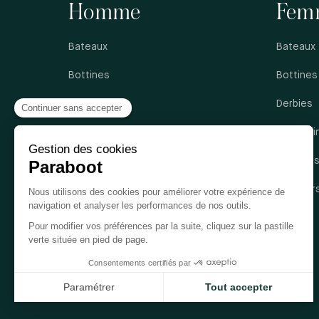
Homme
Fem
Bateaux
Bateaux
Bottines
Bottines
Derbies
Derbies
Mocassins
Mocassi
Richelieus
Sandale
Sandales
Sneaker
Sneakers