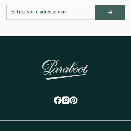
K
9 R
72
FR
+33
L
28
72
FR
+33
H
B
14
40
SU
+41
H