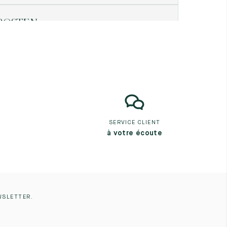
ROSTEN
WILSON STREET
1SS
YAUME-UNI
 141 378 6685
oraires
ARNABÉ
-12 RUE DE L’ARGENTERIE
000 MONTPELLIER
SERVICE CLIENT
ANCE
à votre écoute
3 4 99 53 34 69
oraires
ARNABÉ JEU DE PAUME
 BD DU JEU DE PAUME
WSLETTER.
00 MONTPELLIER
ANCE
 4 67 68 72 11