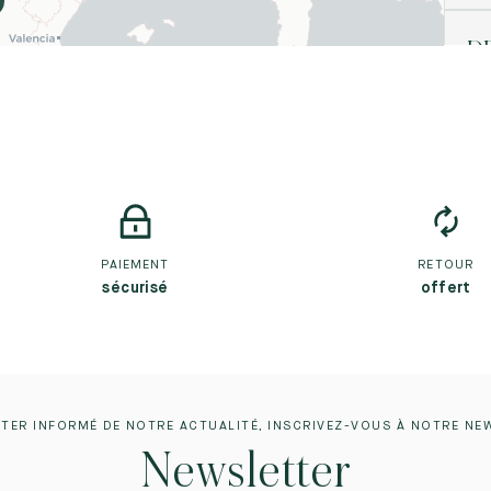
D
8 
2
G1
RO
+44
H
B
11
34
PAIEMENT
RETOUR
FR
sécurisé
offert
+3
H
B
20
TER INFORMÉ DE NOTRE ACTUALITÉ, INSCRIVEZ-VOUS À NOTRE NE
34
FR
Newsletter
+33