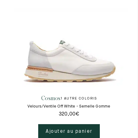
Tout voir
Les matières premières
La création de nos chaussures
Les cousus main
Nos conseils d’entretien
Le lexique
Notre histoire
Nos ateliers
Artisanat d’exception
Journal
Lookbook
Cosmos
1 AUTRE COLORIS
Velours/Ventile Off White - Semelle Gomme
320,00
€
Ajouter au panier