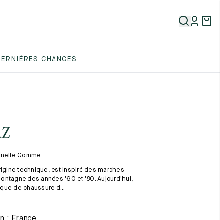
5
DERNIÈRES CHANCES
5
5
az
Semelle Gomme
rigine technique, est inspiré des marches
ontagne des années '60 et '80. Aujourd'hui,
que de chaussure d...
5
n : France