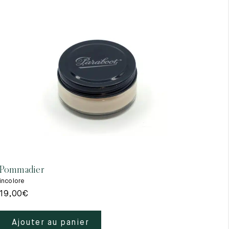
Pommadier
Gant
incolore
beig
19,00
€
39,
Ajouter au panier
A