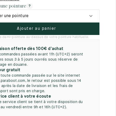
5
 une pointure
?
er une pointure
Ajouter au panier
e demi-pointure au-dessus de votre pointure habituelle.
aison offerte dès 100€ d’achat
commandes passées avant 11h (UTC+2) seront
ées sous 3 à 5 jours ouvrés sous réserve de
age en douane.
ur gratuit
 toute commande passée sur le site internet
paraboot.com, le retour est possible sous 14
 après la date de livraison et les frais de
sport sont pris en charge.
ice client à votre écoute
e service client se tient à votre disposition du
i au vendredi entre 9h et 16h (UTC+2).