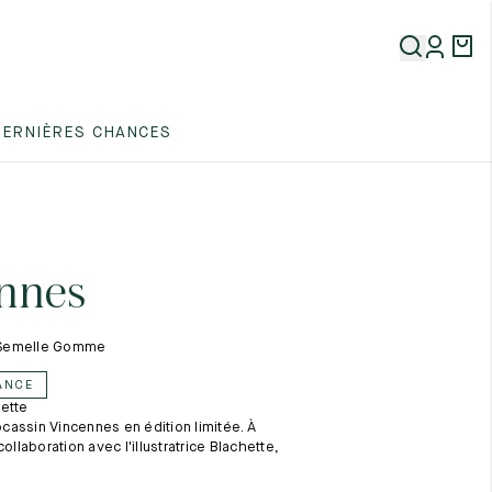
5
DERNIÈRES CHANCES
5
5
nnes
 - Semelle Gomme
ANCE
ette
5
assin Vincennes en édition limitée. À
collaboration avec l'illustratrice Blachette,