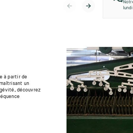
Notr
lund
 à partir de
maîtrisant un
ngévité, découvrez
fréquence