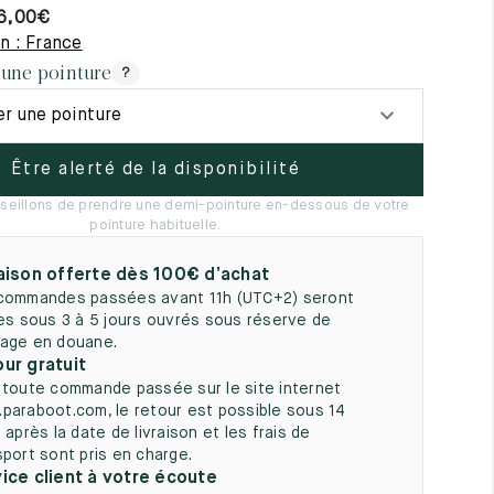
6,00
€
5
n : France
 une pointure
?
er une pointure
Être alerté de la disponibilité
seillons de prendre une demi-pointure en-dessous de votre
pointure habituelle.
aison offerte dès 100€ d’achat
commandes passées avant 11h (UTC+2) seront
ées sous 3 à 5 jours ouvrés sous réserve de
age en douane.
ur gratuit
 toute commande passée sur le site internet
paraboot.com, le retour est possible sous 14
 après la date de livraison et les frais de
sport sont pris en charge.
ice client à votre écoute