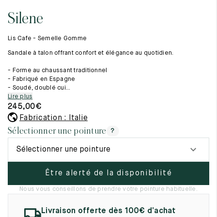
Tout voir
11.5
45.5
12.5
Silene
Les matières premières
12
46
13
La création de nos chaussures
Lis Cafe - Semelle Gomme
Les cousus main
12.5
46.5
13.5
Nos conseils d’entretien
Sandale à talon offrant confort et élégance au quotidien.
Le lexique
13
47
14
- Forme au chaussant traditionnel
Notre histoire
- Fabriqué en Espagne
Nos ateliers
13.5
47.5
14.5
- Soudé, doublé cui...
Artisanat d’exception
Lire plus
Journal
14
48
15
245,00
€
Lookbook
Fabrication : Italie
14.5
48.5
15.5
Sélectionner une pointure
?
15
49
16
Sélectionner une pointure
15.5
49.5
16.5
Être alerté de la disponibilité
16
50
17
Nous vous conseillons de prendre votre pointure habituelle.
Femme
Livraison offerte dès 100€ d’achat