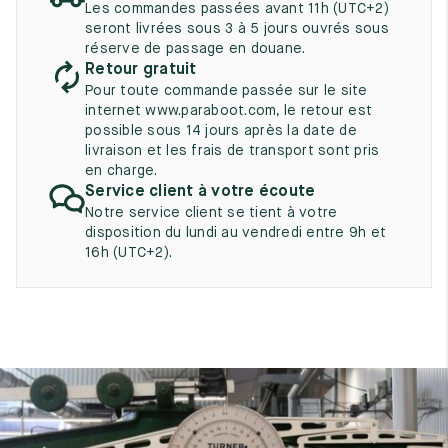
Les commandes passées avant 11h (UTC+2)
UK
EU
US
seront livrées sous 3 à 5 jours ouvrés sous
réserve de passage en douane.
2
35
3
Retour gratuit
Pour toute commande passée sur le site
2.5
35.5
3.5
internet www.paraboot.com, le retour est
possible sous 14 jours après la date de
3
36
4
livraison et les frais de transport sont pris
en charge.
3.5
36.5
4.5
Service client à votre écoute
Notre service client se tient à votre
4
37
5
disposition du lundi au vendredi entre 9h et
16h (UTC+2).
4.5
37.5
5.5
5
38
6
5.5
38.5
6.5
6
39
7
6.5
39.5
7.5