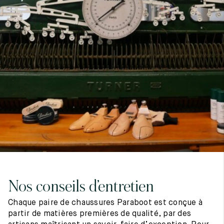
7
40
8
7.5
40.5
8.5
8
41
9
8.5
41.5
9.5
Nos conseils d’entretien
Chaque paire de chaussures Paraboot est conçue à
partir de matières premières de qualité, par des