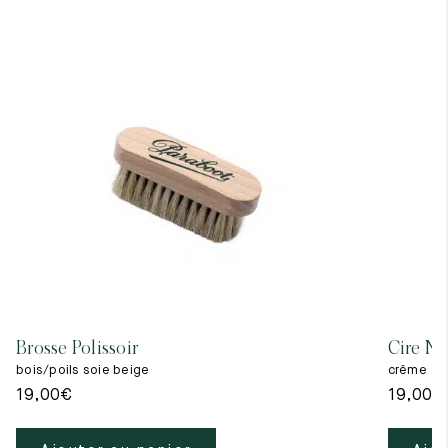
Brosse Polissoir
Cire Ne
bois/poils soie beige
crême
19,00
€
19,00
€