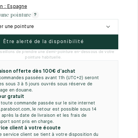
5
on : Espagne
 une pointure
?
er une pointure
Être alerté de la disponibilité
seillons de prendre une demi-pointure en-dessous de votre
pointure habituelle.
aison offerte dès 100€ d’achat
commandes passées avant 11h (UTC+2) seront
ées sous 3 à 5 jours ouvrés sous réserve de
age en douane.
ur gratuit
 toute commande passée sur le site internet
paraboot.com, le retour est possible sous 14
 après la date de livraison et les frais de
sport sont pris en charge.
ice client à votre écoute
e service client se tient à votre disposition du