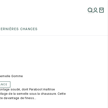
5
DERNIÈRES CHANCES
5
5
- Semelle Gomme
ANCE
ntage soudé, dont Paraboot maîtrise
5
ollage de la semelle sous la chaussure. Cette
e davantage de finess...