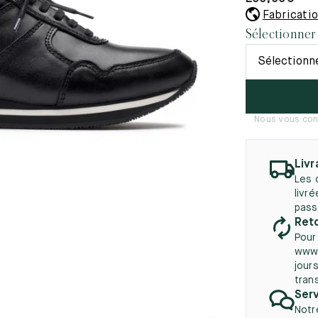
45.5
12.5
8.5
41.5
9.
Fabricati
Nouveautés
Sélectionner
autés
46
13
Sélectionn
5
46.5
13.5
47
14
Nous vous con
5
47.5
14.5
48
15
Livr
Les 
5
48.5
15.5
livr
pass
49
16
Reto
Pour
5
49.5
16.5
www.
jours
50
17
tran
Serv
Notr