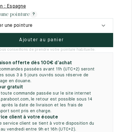
5
on : Espagne
 une pointure
?
er une pointure
Ajouter au panier
ous conseillons de prendre votre pointure habituelle.
aison offerte dès 100€ d’achat
commandes passées avant 11h (UTC+2) seront
ées sous 3 à 5 jours ouvrés sous réserve de
age en douane.
ur gratuit
 toute commande passée sur le site internet
paraboot.com, le retour est possible sous 14
 après la date de livraison et les frais de
sport sont pris en charge.
ice client à votre écoute
e service client se tient à votre disposition du
i au vendredi entre 9h et 16h (UTC+2).