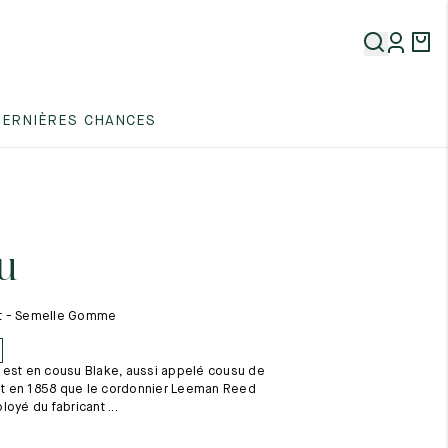
5
DERNIÈRES CHANCES
5
5
u
t - Semelle Gomme
 est en cousu Blake, aussi appelé cousu de
5
est en 1858 que le cordonnier Leeman Reed
oyé du fabricant ...