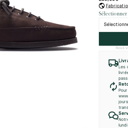
45.5
12.5
8.5
41.5
9.
Fabricati
Nouveautés
Sélectionner
autés
46
13
Sélectionn
5
46.5
13.5
47
14
Nous v
5
47.5
14.5
Livr
48
15
Les 
livr
5
48.5
15.5
pass
Reto
49
16
Pour
www.
5
49.5
16.5
jours
tran
50
17
Serv
Notr
lund