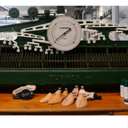
7
40
8
7.5
40.5
8.5
8
41
9
8.5
41.5
9.5