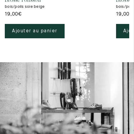
Brosse Polissoir
Brosse 
bois/poils soie beige
bois/poils
19,00
€
19,00
€
Ajouter au panier
Ajou