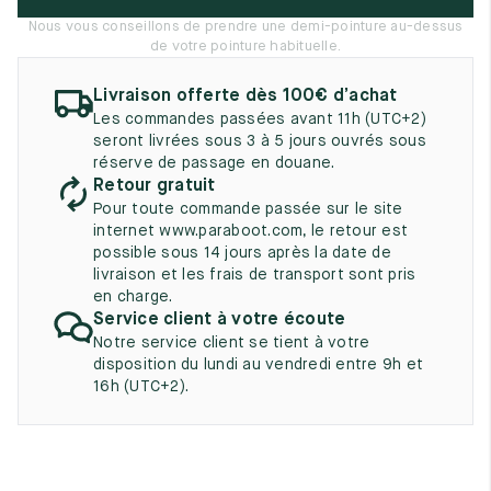
UK
EU
US
Nous vous conseillons de prendre une demi-pointure au-dessus
de votre pointure habituelle.
2
35
3
Livraison offerte dès 100€ d’achat
2.5
35.5
3.5
Les commandes passées avant 11h (UTC+2)
seront livrées sous 3 à 5 jours ouvrés sous
3
36
4
réserve de passage en douane.
Retour gratuit
3.5
36.5
4.5
Pour toute commande passée sur le site
internet www.paraboot.com, le retour est
4
37
5
possible sous 14 jours après la date de
livraison et les frais de transport sont pris
4.5
37.5
5.5
en charge.
Service client à votre écoute
5
38
6
Notre service client se tient à votre
disposition du lundi au vendredi entre 9h et
5.5
38.5
6.5
16h (UTC+2).
6
39
7
6.5
39.5
7.5