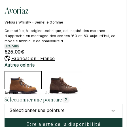
Tout voir
11.5
45.5
12.5
Avoriaz
Les matières premières
12
46
13
La création de nos chaussures
Velours Whisky - Semelle Gomme
Les cousus main
12.5
46.5
13.5
Nos conseils d’entretien
Ce modèle, à l'origine technique, est inspiré des marches
Le lexique
d'approche en montagne des années '60 et '80. Aujourd'hui, ce
13
47
14
modèle mythique de chaussure d...
Notre histoire
Lire plus
Nos ateliers
13.5
47.5
14.5
525,00
€
Artisanat d’exception
Journal
Fabrication : France
14
48
15
Lookbook
Autres coloris
14.5
48.5
15.5
15
49
16
Avoriaz
Avoriaz
15.5
49.5
16.5
Sélectionner une pointure
?
16
50
17
Sélectionner une pointure
Femme
Être alerté de la disponibilité