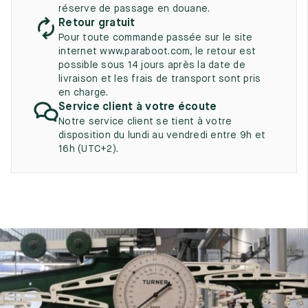
UK
EU
US
réserve de passage en douane.
Retour gratuit
2
35
3
Pour toute commande passée sur le site
internet www.paraboot.com, le retour est
2.5
35.5
3.5
possible sous 14 jours après la date de
livraison et les frais de transport sont pris
3
36
4
en charge.
Service client à votre écoute
3.5
36.5
4.5
Notre service client se tient à votre
disposition du lundi au vendredi entre 9h et
4
37
5
16h (UTC+2).
4.5
37.5
5.5
5
38
6
5.5
38.5
6.5
6
39
7
6.5
39.5
7.5