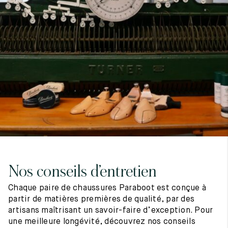
7
40
8
7.5
40.5
8.5
8
41
9
8.5
41.5
9.5
Nos conseils d’entretien
Chaque paire de chaussures Paraboot est conçue à
partir de matières premières de qualité, par des
artisans maîtrisant un savoir-faire d’exception. Pour
une meilleure longévité, découvrez nos conseils