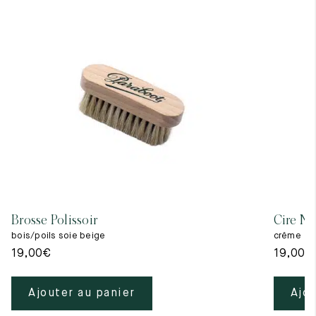
Brosse Polissoir
Cire Ne
bois/poils soie beige
crême
19,00
€
19,00
€
Ajouter au panier
Ajou