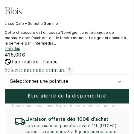
Tout voir
11.5
45.5
12.5
Blois
Les matières premières
12
46
13
La création de nos chaussures
Lisse Café - Semelle Gomme
Les cousus main
12.5
46.5
13.5
Nos conseils d’entretien
Cette chaussure est en cousu Norvégien, une technique de
Le lexique
montage dont Paraboot est le leader mondial. La tige est cousue à
13
47
14
la semelle par l'intermédia...
Notre histoire
Lire plus
Nos ateliers
13.5
47.5
14.5
415,00
€
Artisanat d’exception
Journal
Fabrication : France
14
48
15
Lookbook
Sélectionner une pointure
?
14.5
48.5
15.5
Sélectionner une pointure
15
49
16
Être alerté de la disponibilité
15.5
49.5
16.5
Nous vous conseillons de prendre votre pointure habituelle.
16
50
17
Livraison offerte dès 100€ d’achat
Femme
Les commandes passées avant 11h (UTC+2)
seront livrées sous 3 à 5 jours ouvrés sous