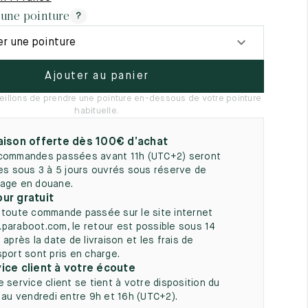
5
 une pointure
?
er une pointure
Ajouter au panier
illons de prendre une pointure en-dessous de votre pointure
habituelle.
aison offerte dès 100€ d’achat
commandes passées avant 11h (UTC+2) seront
ées sous 3 à 5 jours ouvrés sous réserve de
age en douane.
ur gratuit
 toute commande passée sur le site internet
paraboot.com, le retour est possible sous 14
 après la date de livraison et les frais de
sport sont pris en charge.
ice client à votre écoute
e service client se tient à votre disposition du
i au vendredi entre 9h et 16h (UTC+2).