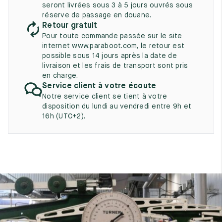
UK
seront livrées sous 3 à 5 jours ouvrés sous
EU
US
réserve de passage en douane.
Retour gratuit
2
35
3
Pour toute commande passée sur le site
2.5
internet www.paraboot.com, le retour est
35.5
3.5
possible sous 14 jours après la date de
livraison et les frais de transport sont pris
3
36
4
en charge.
Service client à votre écoute
3.5
36.5
4.5
Notre service client se tient à votre
disposition du lundi au vendredi entre 9h et
4
37
5
16h (UTC+2).
4.5
37.5
5.5
5
38
6
5.5
38.5
6.5
6
39
7
6.5
39.5
7.5