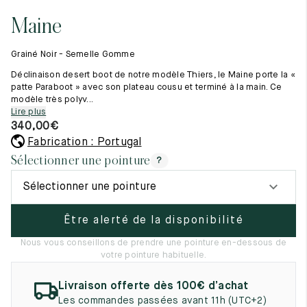
Tout voir
11.5
45.5
12.5
Maine
Les matières premières
12
46
13
La création de nos chaussures
Grainé Noir - Semelle Gomme
Les cousus main
12.5
46.5
13.5
Nos conseils d’entretien
Déclinaison desert boot de notre modèle Thiers, le Maine porte la «
Le lexique
patte Paraboot » avec son plateau cousu et terminé à la main. Ce
13
47
14
modèle très polyv...
Notre histoire
Lire plus
Nos ateliers
13.5
47.5
14.5
340,00
€
Artisanat d’exception
Journal
Fabrication : Portugal
14
48
15
Lookbook
Sélectionner une pointure
?
14.5
48.5
15.5
Sélectionner une pointure
15
49
16
Être alerté de la disponibilité
15.5
49.5
16.5
Nous vous conseillons de prendre une pointure en-dessous de
votre pointure habituelle.
16
50
17
Livraison offerte dès 100€ d’achat
Femme
Les commandes passées avant 11h (UTC+2)