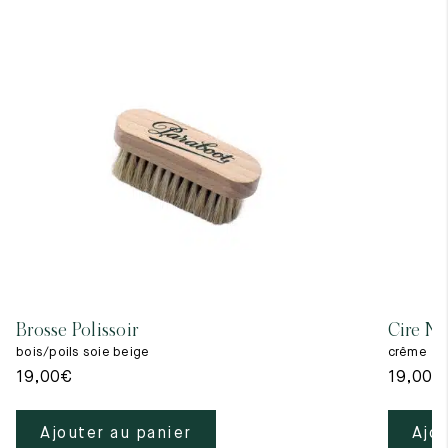
Brosse Polissoir
Cire Ne
bois/poils soie beige
crême
19,00
€
19,00
€
Ajouter au panier
Ajou