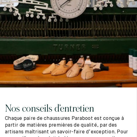
7
40
8
7.5
40.5
8.5
8
41
9
8.5
41.5
9.5
Nos conseils d’entretien
Chaque paire de chaussures Paraboot est conçue à
partir de matières premières de qualité, par des
artisans maîtrisant un savoir-faire d’exception. Pour