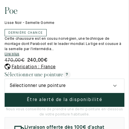
Tout voir
11.5
45.5
12.5
Poe
Les matières premières
12
46
13
La création de nos chaussures
Lisse Noir - Semelle Gomme
Les cousus main
12.5
46.5
13.5
Nos conseils d’entretien
DERNIÈRE CHANCE
Le lexique
13
47
14
Cette chaussure est en cousu norvégien, une technique de
Notre histoire
montage dont Paraboot est le leader mondial. La tige est cousue à
Nos ateliers
la semelle par l'intermédia...
13.5
47.5
14.5
Artisanat d’exception
Lire plus
Journal
470,00
€
240,00
€
14
48
15
Lookbook
Fabrication : France
14.5
48.5
15.5
Sélectionner une pointure
?
15
49
16
Sélectionner une pointure
15.5
49.5
16.5
Être alerté de la disponibilité
16
50
17
Nous vous conseillons de prendre une demi-pointure en-dessous
de votre pointure habituelle.
Femme
Livraison offerte dès 100€ d’achat