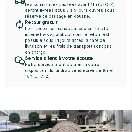
UK
EU
US
Les commandes passées avant 11h (UTC+2)
seront livrées sous 3 à 5 jours ouvrés sous
2
35
3
réserve de passage en douane.
Retour gratuit
2.5
35.5
3.5
Pour toute commande passée sur le site
internet www.paraboot.com, le retour est
3
36
4
possible sous 14 jours après la date de
livraison et les frais de transport sont pris
3.5
36.5
4.5
en charge.
Service client à votre écoute
4
37
5
Notre service client se tient à votre
disposition du lundi au vendredi entre 9h et
4.5
37.5
5.5
16h (UTC+2).
5
38
6
5.5
38.5
6.5
6
39
7
6.5
39.5
7.5