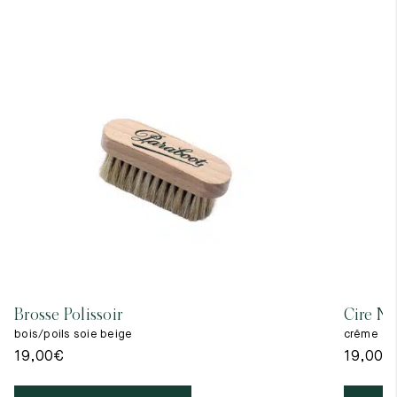
Brosse Polissoir
Cire Ne
bois/poils soie beige
crême
19,00
€
19,00
€