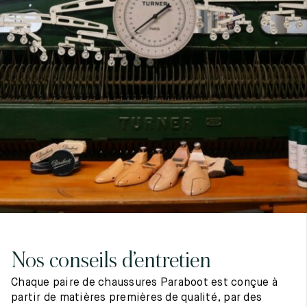
7
40
8
7.5
40.5
8.5
8
41
9
8.5
41.5
9.5
Nos conseils d’entretien
Chaque paire de chaussures Paraboot est conçue à
partir de matières premières de qualité, par des