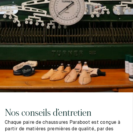
7
40
8
7.5
40.5
8.5
8
41
9
8.5
41.5
9.5
Nos conseils d’entretien
Chaque paire de chaussures Paraboot est conçue à
partir de matières premières de qualité, par des