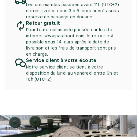
UK
EU
US
Les commandes passées avant 11h (UTC+2)
seront livrées sous 3 à 5 jours ouvrés sous
2
35
3
réserve de passage en douane.
Retour gratuit
2.5
35.5
3.5
Pour toute commande passée sur le site
internet www.paraboot.com, le retour est
3
36
4
possible sous 14 jours après la date de
livraison et les frais de transport sont pris
3.5
36.5
4.5
en charge.
Service client à votre écoute
4
37
5
Notre service client se tient à votre
disposition du lundi au vendredi entre 9h et
4.5
37.5
5.5
16h (UTC+2).
5
38
6
5.5
38.5
6.5
6
39
7
6.5
39.5
7.5