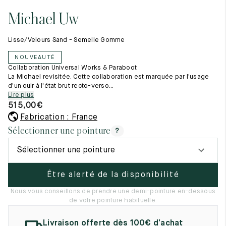
Tout voir
11.5
45.5
12.5
Michael Uw
Les matières premières
12
46
13
La création de nos chaussures
Lisse/Velours Sand - Semelle Gomme
Les cousus main
12.5
46.5
13.5
Nos conseils d’entretien
NOUVEAUTÉ
Le lexique
13
47
14
Collaboration Universal Works & Paraboot
Notre histoire
La Michael revisitée. Cette collaboration est marquée par l'usage
Nos ateliers
d'un cuir à l'état brut recto-verso...
13.5
47.5
14.5
Artisanat d’exception
Lire plus
Journal
515,00
€
14
48
15
Lookbook
Fabrication : France
14.5
48.5
15.5
Sélectionner une pointure
?
15
49
16
Sélectionner une pointure
15.5
49.5
16.5
Être alerté de la disponibilité
16
50
17
Nous vous conseillons de prendre une demi-pointure en-dessous
de votre pointure habituelle.
Femme
Livraison offerte dès 100€ d’achat