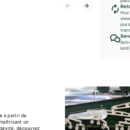
pass
Reto
Pour
www.
jours
tran
Serv
Notr
lund
 à partir de
maîtrisant un
ngévité, découvrez