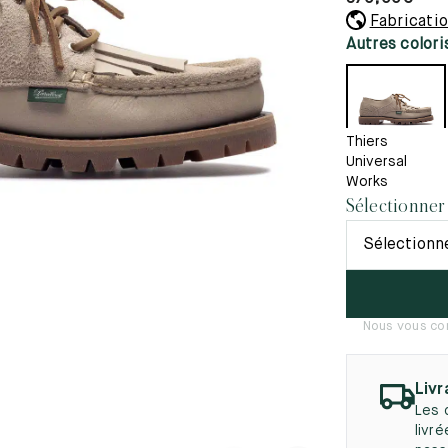
45.5
12.5
8.5
41.5
9.
Fabricati
Nouveautés
Autres colori
autés
46
13
5
46.5
13.5
47
14
Thiers
Universal
5
47.5
14.5
Works
Sélectionner
48
15
Sélectionn
5
48.5
15.5
49
16
Nous vous con
5
49.5
16.5
50
17
Livr
Les 
livr