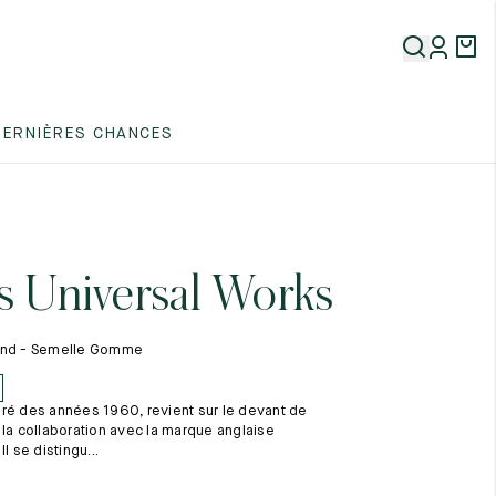
5
DERNIÈRES CHANCES
5
5
s Universal Works
and - Semelle Gomme
ré des années 1960, revient sur le devant de
5
 la collaboration avec la marque anglaise
l se distingu...