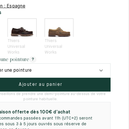
5
on : Espagne
s
Thiers
Thiers
Universal
Universal
Works
Works
 une pointure
?
er une pointure
Ajouter au panier
seillons de prendre une demi-pointure au-dessus de votre
pointure habituelle.
aison offerte dès 100€ d’achat
commandes passées avant 11h (UTC+2) seront
ées sous 3 à 5 jours ouvrés sous réserve de