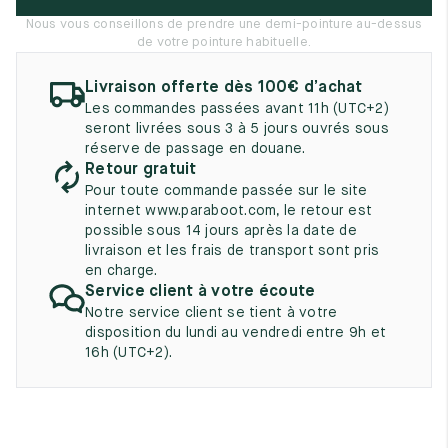
UK
EU
US
Nous vous conseillons de prendre une demi-pointure au-dessus
de votre pointure habituelle.
2
35
3
Livraison offerte dès 100€ d’achat
2.5
35.5
3.5
Les commandes passées avant 11h (UTC+2)
seront livrées sous 3 à 5 jours ouvrés sous
3
36
4
réserve de passage en douane.
Retour gratuit
3.5
36.5
4.5
Pour toute commande passée sur le site
internet www.paraboot.com, le retour est
4
37
5
possible sous 14 jours après la date de
livraison et les frais de transport sont pris
4.5
37.5
5.5
en charge.
Service client à votre écoute
5
38
6
Notre service client se tient à votre
disposition du lundi au vendredi entre 9h et
5.5
38.5
6.5
16h (UTC+2).
6
39
7
6.5
39.5
7.5