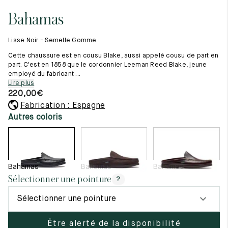
Tout voir
11.5
45.5
12.5
Bahamas
Les matières premières
12
46
13
La création de nos chaussures
Lisse Noir - Semelle Gomme
Les cousus main
12.5
46.5
13.5
Nos conseils d’entretien
Cette chaussure est en cousu Blake, aussi appelé cousu de part en
Le lexique
part. C'est en 1858 que le cordonnier Leeman Reed Blake, jeune
13
47
14
employé du fabricant ...
Notre histoire
Lire plus
Nos ateliers
13.5
47.5
14.5
220,00
€
Artisanat d’exception
Journal
Fabrication : Espagne
14
48
15
Lookbook
Autres coloris
14.5
48.5
15.5
15
49
16
Bahamas
Bahamas
Bahamas
15.5
49.5
16.5
Sélectionner une pointure
?
16
50
17
Sélectionner une pointure
Femme
Être alerté de la disponibilité