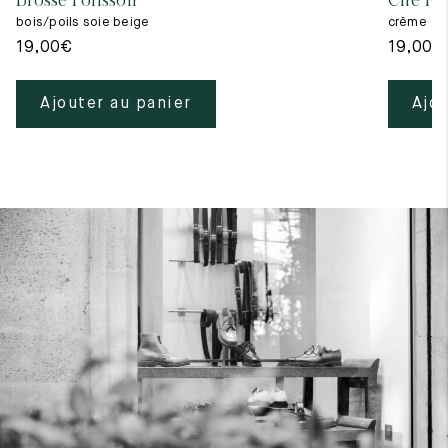
Brosse Polissoir
Cire Ne
bois/poils soie beige
crême
19,00
€
19,00
€
Ajouter au panier
Ajou