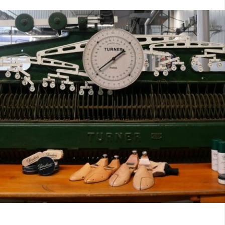
7
40
8
7.5
40.5
8.5
8
41
9
8.5
41.5
9.5