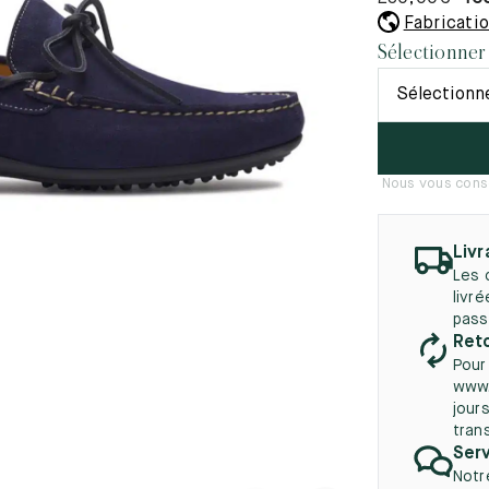
45.5
12.5
8.5
41.5
9.
Fabricati
Nouveautés
Sélectionner
autés
46
13
Sélectionn
5
46.5
13.5
47
14
Nous vous conse
5
47.5
14.5
48
15
Livr
Les 
5
48.5
15.5
livr
pass
49
16
Reto
Pour
5
49.5
16.5
www.
jours
50
17
tran
Serv
Notr