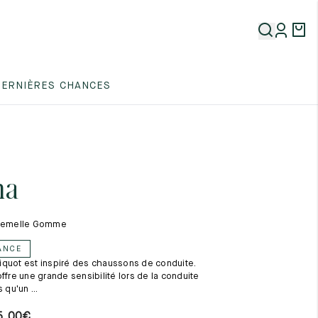
5
DERNIÈRES CHANCES
5
5
na
 Semelle Gomme
ANCE
iquot est inspiré des chaussons de conduite.
5
ffre une grande sensibilité lors de la conduite
 qu'un ...
5,00
€