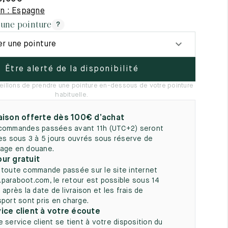
5
on : Espagne
 une pointure
?
er une pointure
Être alerté de la disponibilité
illons de prendre une pointure en-dessous de votre pointure
habituelle.
aison offerte dès 100€ d’achat
commandes passées avant 11h (UTC+2) seront
ées sous 3 à 5 jours ouvrés sous réserve de
age en douane.
ur gratuit
 toute commande passée sur le site internet
paraboot.com, le retour est possible sous 14
 après la date de livraison et les frais de
sport sont pris en charge.
ice client à votre écoute
e service client se tient à votre disposition du