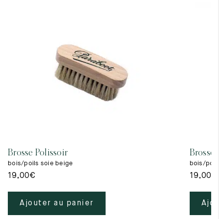
Brosse Polissoir
Brosse 
bois/poils soie beige
bois/poils
19,00
€
19,00
€
Ajouter au panier
Ajou