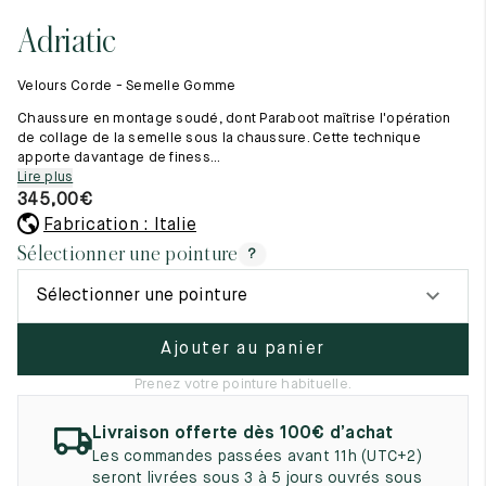
Tout voir
11.5
45.5
12.5
Adriatic
Les matières premières
12
46
13
La création de nos chaussures
Velours Corde - Semelle Gomme
Les cousus main
12.5
46.5
13.5
Nos conseils d’entretien
Chaussure en montage soudé, dont Paraboot maîtrise l'opération
Le lexique
de collage de la semelle sous la chaussure. Cette technique
13
47
14
apporte davantage de finess...
Notre histoire
Lire plus
Nos ateliers
13.5
47.5
14.5
345,00
€
Artisanat d’exception
Journal
Fabrication : Italie
14
48
15
Lookbook
Sélectionner une pointure
?
14.5
48.5
15.5
Sélectionner une pointure
15
49
16
Ajouter au panier
15.5
49.5
16.5
Prenez votre pointure habituelle.
16
50
17
Livraison offerte dès 100€ d’achat
Femme
Les commandes passées avant 11h (UTC+2)
seront livrées sous 3 à 5 jours ouvrés sous