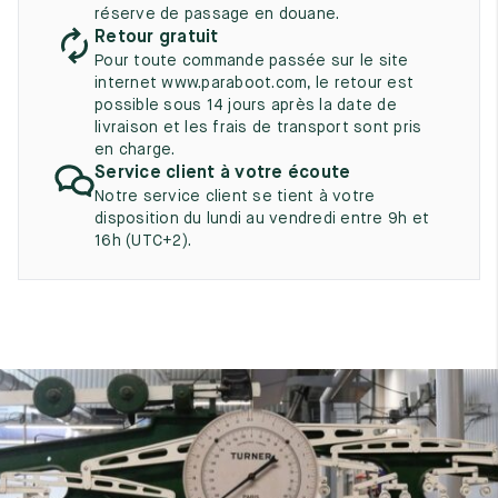
UK
EU
US
réserve de passage en douane.
Retour gratuit
2
35
3
Pour toute commande passée sur le site
internet www.paraboot.com, le retour est
2.5
35.5
3.5
possible sous 14 jours après la date de
livraison et les frais de transport sont pris
3
36
4
en charge.
Service client à votre écoute
3.5
36.5
4.5
Notre service client se tient à votre
disposition du lundi au vendredi entre 9h et
4
37
5
16h (UTC+2).
4.5
37.5
5.5
5
38
6
5.5
38.5
6.5
6
39
7
6.5
39.5
7.5