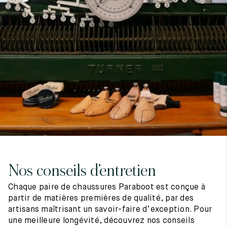
7
40
8
7.5
40.5
8.5
8
41
9
8.5
41.5
9.5
Nos conseils d’entretien
Chaque paire de chaussures Paraboot est conçue à
partir de matières premières de qualité, par des
artisans maîtrisant un savoir-faire d’exception. Pour
une meilleure longévité, découvrez nos conseils