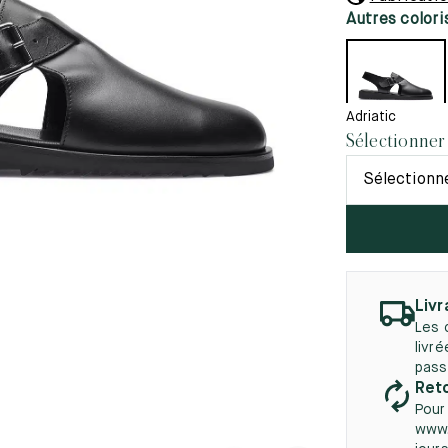
45.5
12.5
8.5
41.5
9.
Autres colori
Nouveautés
autés
46
13
5
46.5
13.5
Adriatic
Sélectionner
47
14
Sélectionn
5
47.5
14.5
48
15
5
48.5
15.5
49
16
Livr
Les 
5
49.5
16.5
livr
pass
50
17
Reto
Pour
www.