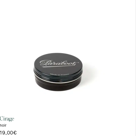
Cirage
Gant
noir
beig
19,00
€
39,