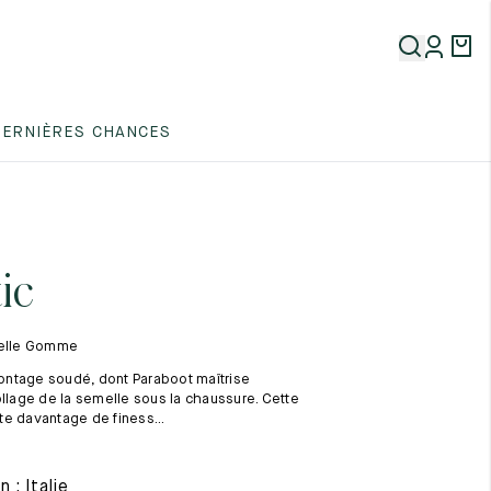
5
DERNIÈRES CHANCES
5
5
ic
melle Gomme
ntage soudé, dont Paraboot maîtrise
ollage de la semelle sous la chaussure. Cette
e davantage de finess...
5
 : Italie