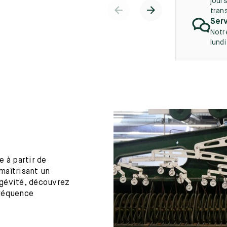
jours
tran
Serv
Notr
lund
 à partir de
maîtrisant un
ngévité, découvrez
fréquence