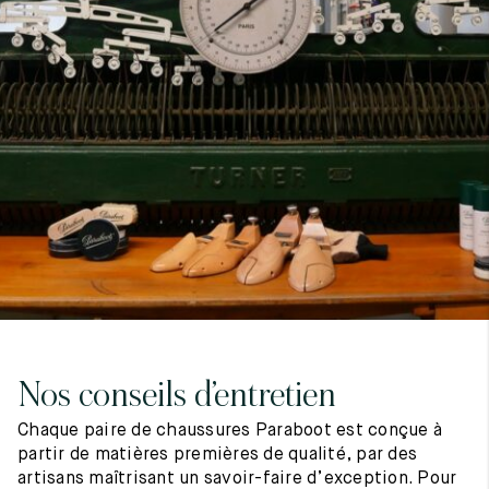
7
40
8
7.5
40.5
8.5
8
41
9
8.5
41.5
9.5
Nos conseils d’entretien
Chaque paire de chaussures Paraboot est conçue à
partir de matières premières de qualité, par des
artisans maîtrisant un savoir-faire d’exception. Pour