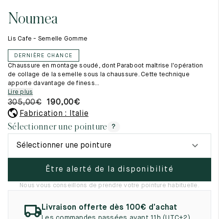
Tout voir
11.5
45.5
12.5
Noumea
Les matières premières
12
46
13
La création de nos chaussures
Lis Cafe - Semelle Gomme
Les cousus main
12.5
46.5
13.5
Nos conseils d’entretien
DERNIÈRE CHANCE
Le lexique
13
47
14
Chaussure en montage soudé, dont Paraboot maîtrise l'opération
Notre histoire
de collage de la semelle sous la chaussure. Cette technique
Nos ateliers
apporte davantage de finess...
13.5
47.5
14.5
Artisanat d’exception
Lire plus
Journal
305,00
€
190,00
€
14
48
15
Lookbook
Fabrication : Italie
14.5
48.5
15.5
Sélectionner une pointure
?
15
49
16
Sélectionner une pointure
15.5
49.5
16.5
Être alerté de la disponibilité
16
50
17
Nous vous conseillons de prendre votre pointure habituelle.
Femme
Livraison offerte dès 100€ d’achat
Les commandes passées avant 11h (UTC+2)