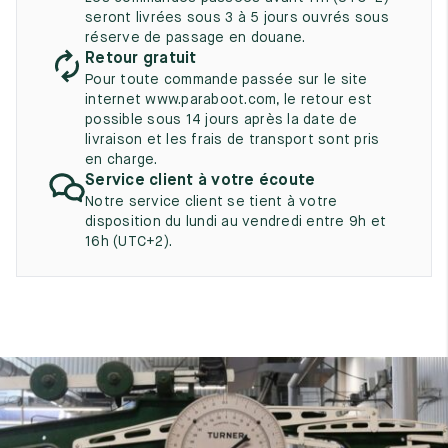
UK
EU
US
seront livrées sous 3 à 5 jours ouvrés sous
réserve de passage en douane.
2
35
3
Retour gratuit
Pour toute commande passée sur le site
2.5
35.5
3.5
internet www.paraboot.com, le retour est
possible sous 14 jours après la date de
3
36
4
livraison et les frais de transport sont pris
en charge.
3.5
36.5
4.5
Service client à votre écoute
Notre service client se tient à votre
4
37
5
disposition du lundi au vendredi entre 9h et
16h (UTC+2).
4.5
37.5
5.5
5
38
6
5.5
38.5
6.5
6
39
7
6.5
39.5
7.5