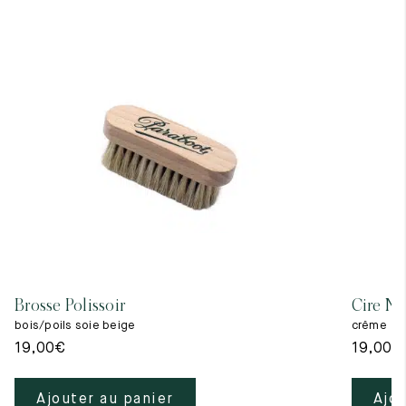
Brosse Polissoir
Cire Ne
bois/poils soie beige
crême
19,00
€
19,00
€
Ajouter au panier
Ajou