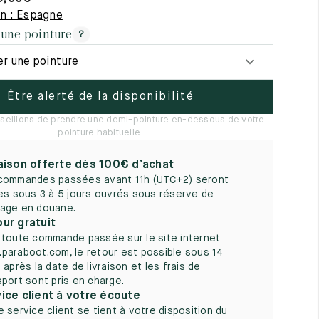
5
on : Espagne
 une pointure
?
er une pointure
Être alerté de la disponibilité
seillons de prendre une demi-pointure en-dessous de votre
pointure habituelle.
aison offerte dès 100€ d’achat
commandes passées avant 11h (UTC+2) seront
ées sous 3 à 5 jours ouvrés sous réserve de
age en douane.
ur gratuit
 toute commande passée sur le site internet
paraboot.com, le retour est possible sous 14
 après la date de livraison et les frais de
sport sont pris en charge.
ice client à votre écoute
e service client se tient à votre disposition du