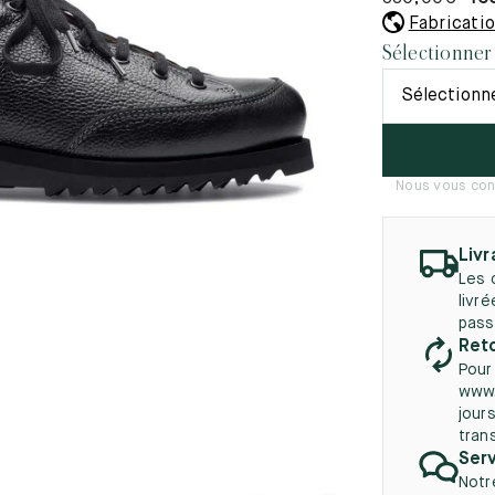
45.5
12.5
8.5
41.5
9.
Fabricati
Nouveautés
Sélectionner
autés
46
13
Sélectionn
5
46.5
13.5
47
14
Nous vous con
5
47.5
14.5
48
15
Livr
Les 
5
48.5
15.5
livr
pass
49
16
Reto
Pour
5
49.5
16.5
www.
jours
50
17
tran
Serv
Notr