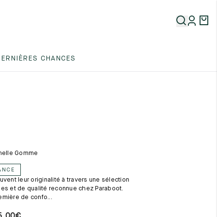
5
DERNIÈRES CHANCES
5
5
emelle Gomme
ANCE
vent leur originalité à travers une sélection
5
es et de qualité reconnue chez Paraboot.
mière de confo...
5,00
€