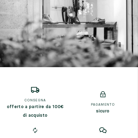
7
40
8
7.5
40.5
8.5
8
41
9
8.5
41.5
9.5
CONSEGNA
PAGAMENTO
offerto a partire da 100€
sicuro
di acquisto