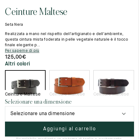
Cambia paese
11.5
45.5
12.5
Ceinture Maltese
Materie prime
12
46
13
La creazione
Seta Nera
Cucito a mano
12.5
46.5
13.5
Consigli e cura
Realizzata a mano nel rispetto dell'artigianato e dell'ambiente,
Glossario
questa cintura mista foderata in pelle vegetale naturale è il tocco
13
47
14
finale elegante p...
La nostra storia
Per saperne di più
I nostri laboratori
13.5
47.5
14.5
125,00
€
Artigianato
Altri colori
Rivista
14
48
15
Lookbooks
14.5
48.5
15.5
15
49
16
Ceinture Maltese
Ceinture Maltese
Ceinture Maltese
Selezionare una dimensione
15.5
49.5
16.5
Selezionare una dimensione
16
50
17
Aggiungi al carrello
Donna