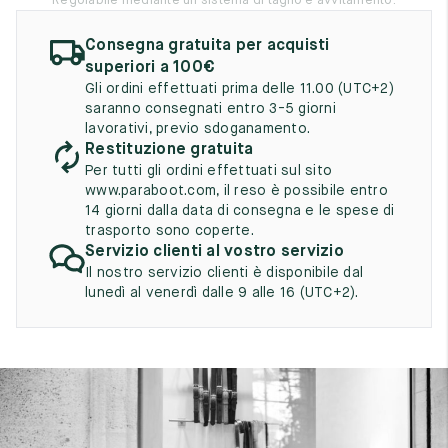
Regolabile mediante un sistema di taglio e avvitamento.
UK
EU
US
Consegna gratuita per acquisti
2
35
3
superiori a 100€
Gli ordini effettuati prima delle 11.00 (UTC+2)
2.5
35.5
3.5
saranno consegnati entro 3-5 giorni
lavorativi, previo sdoganamento.
3
36
4
Restituzione gratuita
Per tutti gli ordini effettuati sul sito
3.5
36.5
4.5
www.paraboot.com, il reso è possibile entro
14 giorni dalla data di consegna e le spese di
4
37
5
trasporto sono coperte.
Servizio clienti al vostro servizio
4.5
37.5
5.5
Il nostro servizio clienti è disponibile dal
lunedì al venerdì dalle 9 alle 16 (UTC+2).
5
38
6
5.5
38.5
6.5
6
39
7
6.5
39.5
7.5