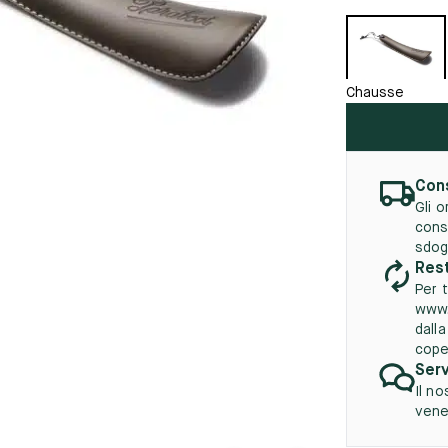
45.5
12.5
8.5
41.5
9.
vità
tà
46
13
Chausse
5
46.5
13.5
47
14
5
47.5
14.5
Cons
Gli 
48
15
cons
sdog
5
48.5
15.5
Rest
Per t
49
16
www.
dall
5
49.5
16.5
cope
Serv
50
17
Il no
vener