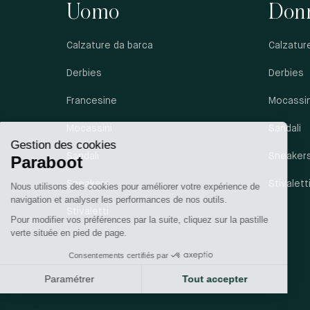
Uomo
Don
Calzature da barca
Calzatur
Derbies
Derbies
Francesine
Mocassin
Mocassini
Sandali
Sandali
Sneaker
Sneakers
Stivalett
Stivaletti