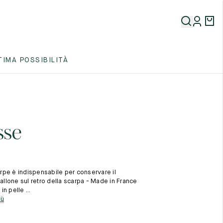
5
TIMA POSSIBILITÀ
5
5
sse
pe è indispensabile per conservare il
tallone sul retro della scarpa - Made in France
 in pelle ...
5
iù