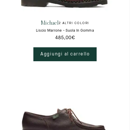
Cambia paese
Materie prime
La creazione
Michael
2 ALTRI COLORI
Cucito a mano
Consigli e cura
Liscio Marrone - Suola In Gomma
Glossario
485,00
€
La nostra storia
I nostri laboratori
Artigianato
Aggiungi al carrello
Rivista
Lookbooks