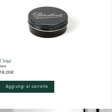
Cirage
Gant
nero
beig
19,00
€
39,
Aggiungi al carrello
A