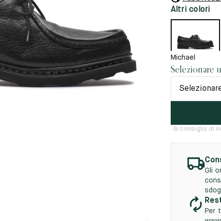
45.5
12.5
8.5
41.5
9.
Altri colori
vità
tà
46
13
5
46.5
13.5
Michael
Selezionare 
47
14
Selezionar
5
47.5
14.5
48
15
Si consiglia di
5
48.5
15.5
49
16
Cons
5
49.5
16.5
Gli 
cons
50
17
sdog
Rest
Per t