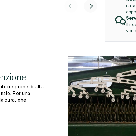
www.
dall
cope
Serv
Il no
vener
enzione
terie prime di alta
nale. Per una
la cura, che