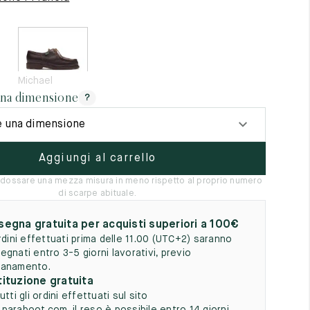
5
Michael
una dimensione
?
e una dimensione
Aggiungi al carrello
 indossare una mezza misura in meno rispetto al proprio numero
di scarpe abituale.
egna gratuita per acquisti superiori a 100€
ordini effettuati prima delle 11.00 (UTC+2) saranno
egnati entro 3-5 giorni lavorativi, previo
anamento.
ituzione gratuita
utti gli ordini effettuati sul sito