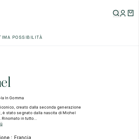
5
TIMA POSSIBILITÀ
5
5
el
ola In Gomma
iconico, creato dalla seconda generazione
, è stato segnato dalla nascita di Michel
 Rinomato in tutto...
5
iù
one : Francia