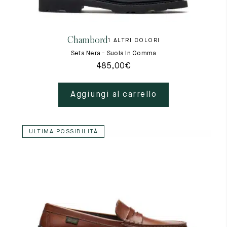
Cambia paese
Materie prime
La creazione
Chambord
1 ALTRI COLORI
Cucito a mano
Consigli e cura
Seta Nera - Suola In Gomma
Glossario
485,00
€
La nostra storia
I nostri laboratori
Artigianato
Aggiungi al carrello
Rivista
Lookbooks
ULTIMA POSSIBILITÀ