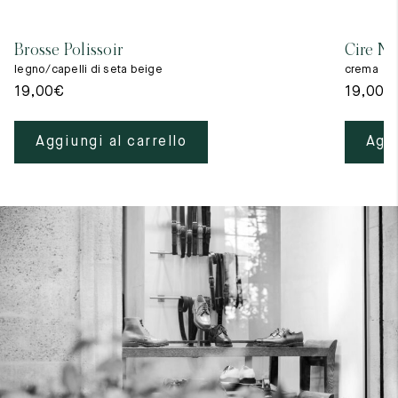
Brosse Polissoir
Cire Ne
legno/capelli di seta beige
crema
19,00
€
19,00
€
Aggiungi al carrello
Aggi