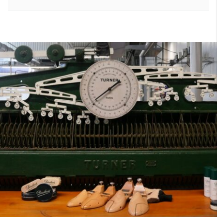
7
40
8
7.5
40.5
8.5
8
41
9
8.5
41.5
9.5