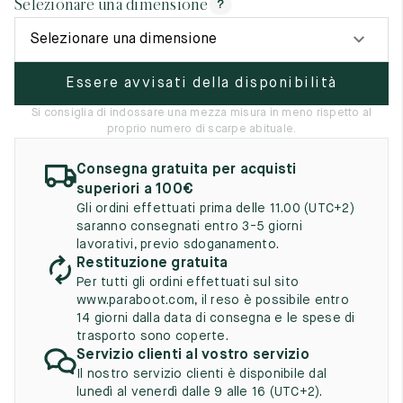
Selezionare una dimensione
?
UK
EU
US
Selezionare una dimensione
2
35
3
Essere avvisati della disponibilità
2.5
35.5
3.5
Si consiglia di indossare una mezza misura in meno rispetto al
3
36
4
proprio numero di scarpe abituale.
3.5
36.5
4.5
Consegna gratuita per acquisti
superiori a 100€
4
37
5
Gli ordini effettuati prima delle 11.00 (UTC+2)
saranno consegnati entro 3-5 giorni
4.5
37.5
5.5
lavorativi, previo sdoganamento.
Restituzione gratuita
5
38
6
Per tutti gli ordini effettuati sul sito
www.paraboot.com, il reso è possibile entro
5.5
38.5
6.5
14 giorni dalla data di consegna e le spese di
trasporto sono coperte.
6
39
7
Servizio clienti al vostro servizio
Il nostro servizio clienti è disponibile dal
6.5
39.5
7.5
lunedì al venerdì dalle 9 alle 16 (UTC+2).