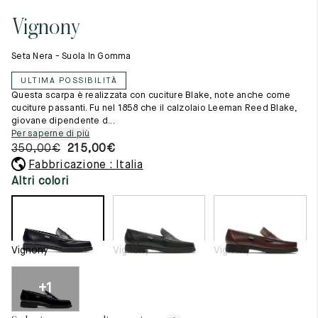
Cambia paese
11.5
45.5
12.5
Vignony
Materie prime
12
46
13
La creazione
Seta Nera - Suola In Gomma
Cucito a mano
12.5
46.5
13.5
Consigli e cura
ULTIMA POSSIBILITÀ
Glossario
13
47
14
Questa scarpa è realizzata con cuciture Blake, note anche come
La nostra storia
cuciture passanti. Fu nel 1858 che il calzolaio Leeman Reed Blake,
I nostri laboratori
giovane dipendente d...
13.5
47.5
14.5
Artigianato
Per saperne di più
Rivista
350,00
€
215,00
€
14
48
15
Lookbooks
Fabbricazione : Italia
14.5
48.5
15.5
Altri colori
15
49
16
15.5
49.5
16.5
Vignony
Vignony
Vignony
16
50
17
+1
Donna