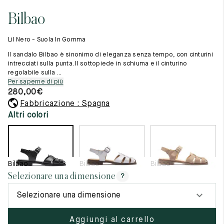
Cambia paese
11.5
45.5
12.5
Bilbao
Materie prime
12
46
13
La creazione
Lil Nero - Suola In Gomma
Cucito a mano
12.5
46.5
13.5
Consigli e cura
Il sandalo Bilbao è sinonimo di eleganza senza tempo, con cinturini
Glossario
intrecciati sulla punta. Il sottopiede in schiuma e il cinturino
13
47
14
regolabile sulla ...
La nostra storia
Per saperne di più
I nostri laboratori
13.5
47.5
14.5
280,00
€
Artigianato
Rivista
Fabbricazione : Spagna
14
48
15
Lookbooks
Altri colori
14.5
48.5
15.5
15
49
16
Bilbao
Bilbao
Bilbao
15.5
49.5
16.5
Selezionare una dimensione
?
16
50
17
Selezionare una dimensione
Donna
Aggiungi al carrello