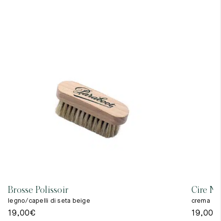
Brosse Polissoir
Cire Ne
legno/capelli di seta beige
crema
19,00
€
19,00
€