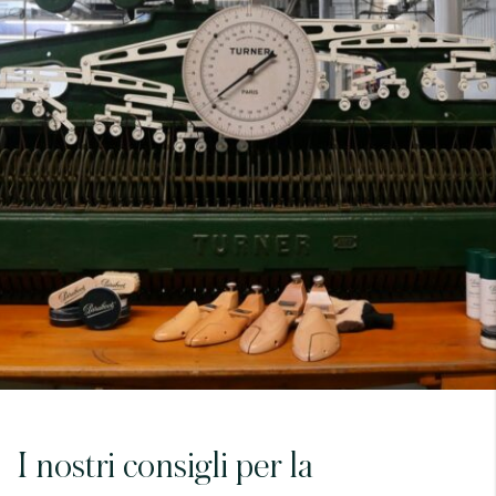
7
40
8
7.5
40.5
8.5
8
41
9
8.5
41.5
9.5
I nostri consigli per la