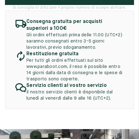
UK
EU
US
Si consiglia di utilizzare il proprio numero di scarpe abituale.
2
35
3
Consegna gratuita per acquisti
superiori a 100€
2.5
35.5
3.5
Gli ordini effettuati prima delle 11.00 (UTC+2)
saranno consegnati entro 3-5 giorni
3
36
4
lavorativi, previo sdoganamento.
Restituzione gratuita
3.5
36.5
4.5
Per tutti gli ordini effettuati sul sito
www.paraboot.com, il reso è possibile entro
4
37
5
14 giorni dalla data di consegna e le spese di
trasporto sono coperte.
4.5
37.5
5.5
Servizio clienti al vostro servizio
Il nostro servizio clienti è disponibile dal
5
38
6
lunedì al venerdì dalle 9 alle 16 (UTC+2).
5.5
38.5
6.5
6
39
7
6.5
39.5
7.5