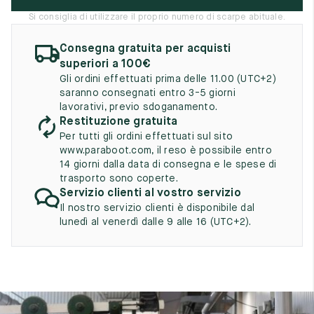
UK
EU
US
Si consiglia di utilizzare il proprio numero di scarpe abituale.
2
35
3
Consegna gratuita per acquisti
superiori a 100€
2.5
35.5
3.5
Gli ordini effettuati prima delle 11.00 (UTC+2)
saranno consegnati entro 3-5 giorni
3
36
4
lavorativi, previo sdoganamento.
Restituzione gratuita
3.5
36.5
4.5
Per tutti gli ordini effettuati sul sito
www.paraboot.com, il reso è possibile entro
4
37
5
14 giorni dalla data di consegna e le spese di
trasporto sono coperte.
4.5
37.5
5.5
Servizio clienti al vostro servizio
Il nostro servizio clienti è disponibile dal
5
38
6
lunedì al venerdì dalle 9 alle 16 (UTC+2).
5.5
38.5
6.5
6
39
7
6.5
39.5
7.5