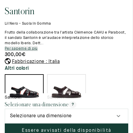
Cambia paese
11.5
45.5
12.5
Santorin
Materie prime
12
46
13
La creazione
Lil Nero - Suola In Gomma
Cucito a mano
12.5
46.5
13.5
Consigli e cura
Frutto della collaborazione tra l'artista Clémence CAHU e Paraboot,
Glossario
il sandalo Santorin è un'audace interpretazione dello storico
13
47
14
modello Iberis. Dett...
La nostra storia
Per saperne di più
I nostri laboratori
13.5
47.5
14.5
300,00
€
Artigianato
Rivista
Fabbricazione : Italia
14
48
15
Lookbooks
Altri colori
14.5
48.5
15.5
15
49
16
Santorin
Santorin
15.5
49.5
16.5
Selezionare una dimensione
?
16
50
17
Selezionare una dimensione
Donna
Essere avvisati della disponibilità