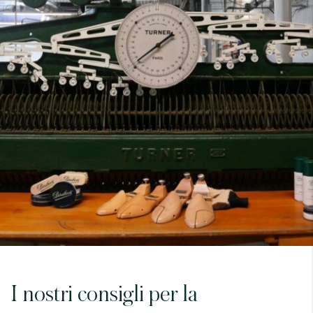
7
40
8
7.5
40.5
8.5
8
41
9
8.5
41.5
9.5
I nostri consigli per la