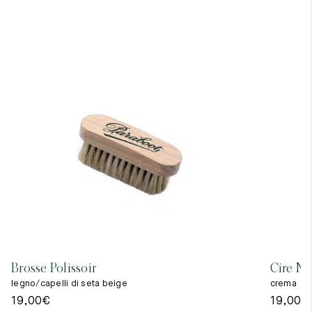
Brosse Polissoir
Cire Ne
legno/capelli di seta beige
crema
19,00
€
19,00
€