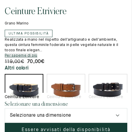
Cambia paese
11.5
45.5
12.5
Ceinture Etriviere
Materie prime
12
46
13
La creazione
Grano Marino
Cucito a mano
12.5
46.5
13.5
Consigli e cura
ULTIMA POSSIBILITÀ
Glossario
13
47
14
Realizzata a mano nel rispetto dell'artigianato e dell'ambiente,
La nostra storia
questa cintura femminile foderata in pelle vegetale naturale è il
I nostri laboratori
tocco finale elegan...
13.5
47.5
14.5
Artigianato
Per saperne di più
Rivista
119,00
€
70,00
€
14
48
15
Lookbooks
Altri colori
14.5
48.5
15.5
15
49
16
Ceinture Etriviere
Ceinture Etriviere
Ceinture Etriviere
15.5
49.5
16.5
Selezionare una dimensione
16
50
17
Selezionare una dimensione
Donna
Essere avvisati della disponibilità