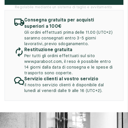
UK
EU
US
Regolabile mediante un sistema di taglio e avvitamento.
2
35
3
Consegna gratuita per acquisti
superiori a 100€
2.5
35.5
3.5
Gli ordini effettuati prima delle 11.00 (UTC+2)
3
saranno consegnati entro 3-5 giorni
36
4
lavorativi, previo sdoganamento.
Restituzione gratuita
3.5
36.5
4.5
Per tutti gli ordini effettuati sul sito
4
www.paraboot.com, il reso è possibile entro
37
5
14 giorni dalla data di consegna e le spese di
trasporto sono coperte.
4.5
37.5
5.5
Servizio clienti al vostro servizio
5
Il nostro servizio clienti è disponibile dal
38
6
lunedì al venerdì dalle 9 alle 16 (UTC+2).
5.5
38.5
6.5
6
39
7
6.5
39.5
7.5