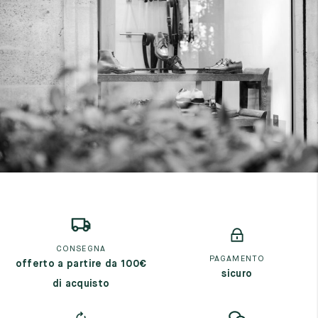
7
40
8
7.5
40.5
8.5
8
41
9
8.5
41.5
9.5
CONSEGNA
PAGAMENTO
offerto a partire da 100€
sicuro
di acquisto