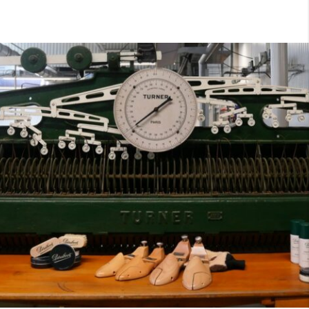
7
40
8
7.5
40.5
8.5
8
41
9
8.5
41.5
9.5