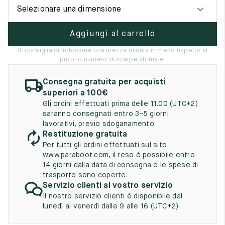
UK
EU
US
Selezionare una dimensione
2
35
3
Aggiungi al carrello
2.5
35.5
3.5
Si consiglia di indossare una mezza misura in meno rispetto al
proprio numero di scarpe abituale.
3
36
4
Consegna gratuita per acquisti
3.5
36.5
4.5
superiori a 100€
Gli ordini effettuati prima delle 11.00 (UTC+2)
4
37
5
saranno consegnati entro 3-5 giorni
lavorativi, previo sdoganamento.
4.5
37.5
5.5
Restituzione gratuita
Per tutti gli ordini effettuati sul sito
5
38
6
www.paraboot.com, il reso è possibile entro
14 giorni dalla data di consegna e le spese di
5.5
38.5
6.5
trasporto sono coperte.
Servizio clienti al vostro servizio
6
39
7
Il nostro servizio clienti è disponibile dal
lunedì al venerdì dalle 9 alle 16 (UTC+2).
6.5
39.5
7.5