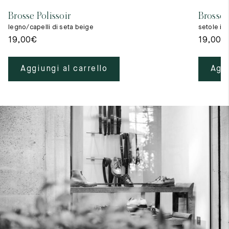
Brosse Polissoir
Brosse 
legno/capelli di seta beige
setole in
19,00
€
19,00
€
Aggiungi al carrello
Aggi