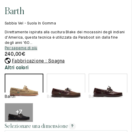
Cambia paese
11.5
45.5
12.5
Barth
Materie prime
12
46
13
La creazione
Sabbia Vel - Suola In Gomma
Cucito a mano
12.5
46.5
13.5
Consigli e cura
Direttamente ispirata alla cucitura Blake dei mocassini degli indiani
Glossario
d'America, questa tecnica è utilizzata da Paraboot sin dalla fine
13
47
14
degli anni '60...
La nostra storia
Per saperne di più
I nostri laboratori
13.5
47.5
14.5
240,00
€
Artigianato
Rivista
Fabbricazione : Spagna
14
48
15
Lookbooks
Altri colori
14.5
48.5
15.5
15
49
16
Barth
Barth
Barth
15.5
49.5
16.5
16
50
17
+7
Donna
Selezionare una dimensione
?