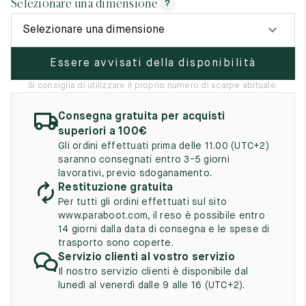
Selezionare una dimensione
?
UK
EU
US
Selezionare una dimensione
2
35
3
Essere avvisati della disponibilità
2.5
35.5
3.5
Si consiglia di utilizzare il proprio numero di scarpe abituale.
3
36
4
Consegna gratuita per acquisti
3.5
36.5
4.5
superiori a 100€
Gli ordini effettuati prima delle 11.00 (UTC+2)
4
37
5
saranno consegnati entro 3-5 giorni
lavorativi, previo sdoganamento.
4.5
37.5
5.5
Restituzione gratuita
Per tutti gli ordini effettuati sul sito
5
38
6
www.paraboot.com, il reso è possibile entro
14 giorni dalla data di consegna e le spese di
5.5
38.5
6.5
trasporto sono coperte.
Servizio clienti al vostro servizio
6
39
7
Il nostro servizio clienti è disponibile dal
lunedì al venerdì dalle 9 alle 16 (UTC+2).
6.5
39.5
7.5