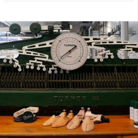
7
40
8
7.5
40.5
8.5
8
41
9
8.5
41.5
9.5