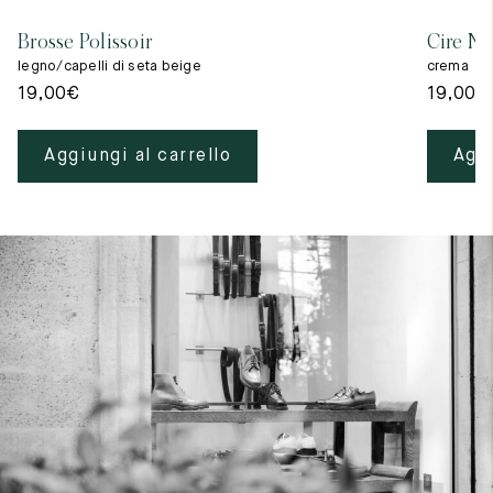
Brosse Polissoir
Cire Ne
legno/capelli di seta beige
crema
19,00
€
19,00
€
Aggiungi al carrello
Aggi