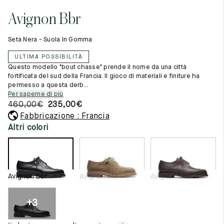
Cambia paese
11.5
45.5
12.5
Avignon Bbr
Materie prime
12
46
13
La creazione
Seta Nera - Suola In Gomma
Cucito a mano
12.5
46.5
13.5
Consigli e cura
ULTIMA POSSIBILITÀ
Glossario
13
47
14
Questo modello "bout chasse" prende il nome da una città
La nostra storia
fortificata del sud della Francia. Il gioco di materiali e finiture ha
I nostri laboratori
permesso a questa derb...
13.5
47.5
14.5
Artigianato
Per saperne di più
Rivista
460,00
€
235,00
€
14
48
15
Lookbooks
Fabbricazione : Francia
14.5
48.5
15.5
Altri colori
15
49
16
15.5
49.5
16.5
Avignon Bbr
Avignon Bbr
Avignon Bbr
16
50
17
+3
Donna