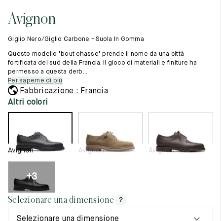
Cambia paese
11.5
45.5
12.5
Avignon
Materie prime
12
46
13
La creazione
Giglio Nero/Giglio Carbone - Suola In Gomma
Cucito a mano
12.5
46.5
13.5
Consigli e cura
Questo modello "bout chasse" prende il nome da una città
Glossario
fortificata del sud della Francia. Il gioco di materiali e finiture ha
13
47
14
permesso a questa derb...
La nostra storia
Per saperne di più
I nostri laboratori
13.5
47.5
14.5
Fabbricazione : Francia
Artigianato
Rivista
Altri colori
14
48
15
Lookbooks
14.5
48.5
15.5
15
49
16
Avignon
Avignon
Avignon
15.5
49.5
16.5
+3
16
50
17
Selezionare una dimensione
?
Donna
Selezionare una dimensione