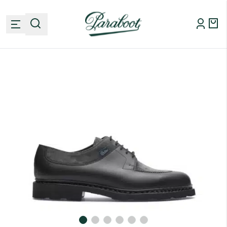
6
40
7
Continua gli acquisti
6.5
40.5
7.5
7
41
8
Uomo
Donna
7.5
41.5
8.5
Indirizzo e-mail
I nostri stili
8
42
9
8.5
42.5
9.5
Calzature da barca
Le nostre collezioni
Lingua
Derbies
9
43
10
Francesine
Italiano
Smart casual
I nostri accessori
Mocassini
9.5
43.5
10.5
Sportswear
Paese
Sandali
Outdoor
Sneakers
Prodotti per la cura delle calzature
Nuovità
10
44
11
Misure grandi
Francia
Stivaletti
Lacci
Vedi tutto
Vedi tutto
Cinture
Confermo di averlo letto e compreso correttamente
informativa sulla
10.5
44.5
11.5
Ultima possibilità
privacy
Calzini
Pelletteria
11
45
12
Ricevi un avviso
Vedi tutto
Il marchio