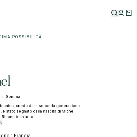
5
TIMA POSSIBILITÀ
5
5
el
la In Gomma
iconico, creato dalla seconda generazione
, è stato segnato dalla nascita di Michel
 Rinomato in tutto...
5
iù
one : Francia