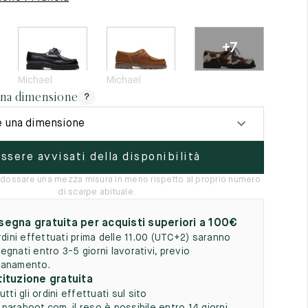
5
+7
Michael
Michael
una dimensione
?
e una dimensione
ssere avvisati della disponibilità
 indossare una mezza misura in meno rispetto al proprio numero
di scarpe abituale.
egna gratuita per acquisti superiori a 100€
ordini effettuati prima delle 11.00 (UTC+2) saranno
egnati entro 3-5 giorni lavorativi, previo
anamento.
ituzione gratuita
utti gli ordini effettuati sul sito