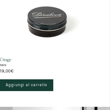
Cirage
Gant
nero
beig
19,00
€
39,
Aggiungi al carrello
A