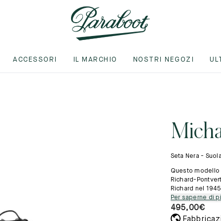
40
7
3
36
4
40.5
7.5
3.5
36.5
4.
41
8
4
37
5
ACCESSORI
IL MARCHIO
NOSTRI NEGOZI
UL
41.5
8.5
4.5
37.5
5.
Indirizzo e-mail
42
9
5
38
6
nostre collezioni
 nostre collezioni
Chi siamo
Lingua
42.5
9.5
5.5
38.5
6.
Micha
Italiano
43
10
6
39
7
Paese
oor
ortswear
La nostra storia
43.5
10.5
6.5
39.5
7.5
t casual
sure grandi
I nostri laboratori
Seta Nera - Suo
Francia
tswear
Artigianato
44
11
7
40
8
Questo modello 
ABOOT X UNIVERSAL WORKS
Confermo di averlo letto e compreso correttamente
informativa
Richard-Pontvert
re grandi
sulla privacy
5
44.5
11.5
7.5
40.5
Richard nel 1945.
8.
Per saperne di p
Ricevi un avviso
495,00
€
45
12
8
41
9
Cambia paese
Fabbricazi