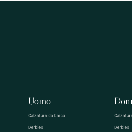
Uomo
Don
Calzature da barca
Calzatur
Derbies
Derbies